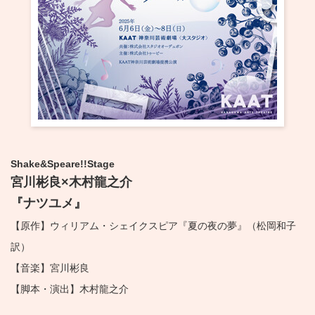
・ フロアマップ
KAATについて
・ レストラン/カフェ
・ 交通案内
・ ミッション
KAAT 神奈川芸術劇場
SNS
・ よくある質問
・ 芸術監督
・ 施設概要
Shake&Speare!!Stage
・ フロアマップ
宮川彬良×木村龍之介
・ レストラン/カフェ
『ナツユメ』
【原作】ウィリアム・シェイクスピア『夏の夜の夢』（松岡和子
訳）
【音楽】宮川彬良
【脚本・演出】木村龍之介