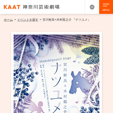
ホーム
>
イベントを探す
>
宮川彬良×木村龍之介 『ナツユメ』
検索
アクセシビリティ
チケット購入
交通案内
イベントを探す
・ イベント一覧
ご来場案内
・ イベントカレンダー
・ 館内サービス・アクセシビリティ
施設を借りる