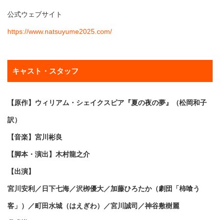
公式ウェブサイト
https://www.natsuyume2025.com/
キャスト・スタッフ
【原作】ウィリアム・シェイクスピア『夏の夜の夢』（松岡和子
訳）
【音楽】宮川彬良
【脚本・演出】木村龍之介
【出演】
宮川安利／日下七海／沢栁優大／加藤ひろたか（劇団「柿喰う
客」）／町田水城（はえぎわ）／宮川誠司／神谷敷樹麗