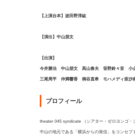
【上演台本】波田野淳紘
【演出】中山朋文
【出演】
今井勝法 中山朋文 髙山春夫 笹野鈴々音 小
三尾周平 仲満響香 桐谷直希 モハメディ亜沙
プロフィール
theater 045 syndicate （シアター
中山の地元である「横浜からの発信」をコンセプ