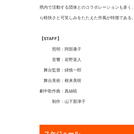
県内で活動する団体とのコラボレーションも多く
ら軽快さと可笑しみをたたえた作風が特徴で
【STAFF】
照明：阿部康子
音響：岩野直人
舞台監督：緑慎一郎
舞台美術：根来美咲
劇中歌作曲：真紬暁
制作：山下那津子
スケジュール