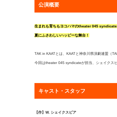
公演概要
生まれも育ちもヨコハマのtheater 045 synd
夏にふさわしいハッピーな舞台！
TAK in KAATとは、KAATと神奈川県演劇連
今回はtheater 045 syndicateが担当、
キャスト・スタッフ
【作】W. シェイクスピア