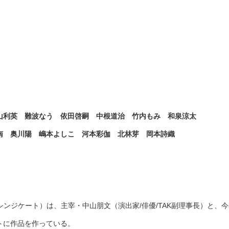
山利英 難波なう 依田啓嗣 中根道治 竹内もみ 和泉涼太
南 奥川陽 嶋本よしこ 河本彩伽 北林芽 岡本詩織
・ゼロヨンゴ・シンジケート）は、主宰・中山朋文（演出家/俳優/TAK副理事長
トに作品を作っている。