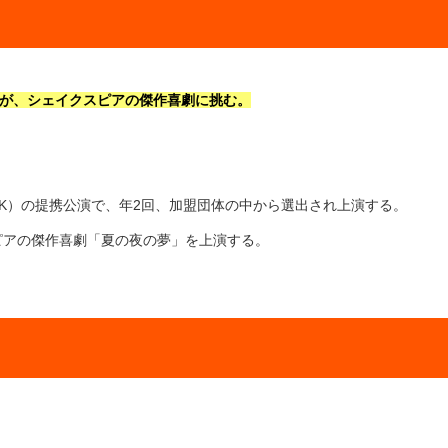
icateが、シェイクスピアの傑作喜劇に挑む。
盟（TAK）の提携公演で、年2回、加盟団体の中から選出され上演する。
シェイクスピアの傑作喜劇「夏の夜の夢」を上演する。