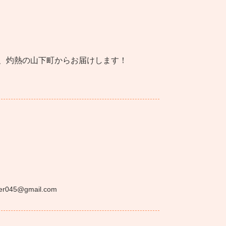
cateが、灼熱の山下町からお届けします！
ater045@gmail.com