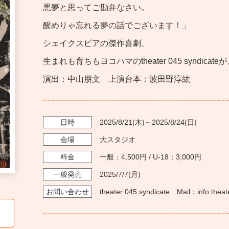
悪夢と思ってご勘弁なさい。
醒めりゃ忘れる夢の話でございます！」
シェイクスピアの傑作喜劇、
生まれも育ちもヨコハマのtheater 045 syndi
演出：中山朋文 上演台本：波田野淳紘
日時
2025/8/21
(木)～
2025/8/24
(日)
会場
大スタジオ
料金
一般：4,500円 / U-18：3,000円
一般発売
2025/7/7
(月)
お問い
合わせ
theater 045 syndicate Mail：info.the