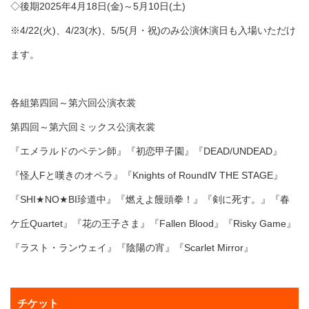
◇後期2025年4月18日(金)～5月10日(土)
※4/22(火)、4/23(水)、5/5(月・祝)のみ公演休演日も入場いただけ
ます。
各組第四回～第六回公演衣裳
第四回～第六回ミックス公演衣裳
『エメラルドのペテン師』『初恋甲子園』『DEAD/UNDEAD』
『怪人Fと嘆きのオペラ』『Knights of RoundⅣ THE STAGE』
『SHI★NO★BI珍道中』『燃えよ饅頭拳！』『剣に死す。』『春
ケ丘Quartet』『花の王子さま』『Fallen Blood』『Risky Game』
『ラスト・ランウェイ』『陰陽の宵』『Scarlet Mirror』
チケット