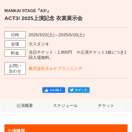
・ フロアマップ
KAATについて
MANKAI STAGE『A3!』
・ レストラン/カフェ
ACT3! 2025上演記念 衣裳展示会
・ 交通案内
・ ミッション
KAAT 神奈川芸術劇場
日時
2025/3/22
(土)～
2025/5/10
(土)
SNS
・ よくある質問
会場
大スタジオ
・ 芸術監督
当日チケット：1,800円 ※公演チケット1枚につき1
料金
回入場無料。
・ 施設概要
お問い
株式会社ネルケプランニング
合わせ
・ フロアマップ
・ レストラン/カフェ
公演概要
スケジュール
チケット
公演概要