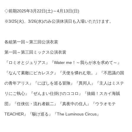
◇前期2025年3月22日(土)～4月13日(日)
※3/25(火)、3/26(水)のみ公演休演日も入場いただけます。
各組第一回～第三回公演衣裳
第一回～第三回ミックス公演衣裳
『ロミオとジュリアス』『Water me！～我らが水を求めて～』
『なんて素敵にピカレスク』『天使を憐れむ歌。』『不思議の国
の青年アリス』『にぼしを巡る冒険』『異邦人』『主人はミステ
リにご執心』『ぜんまい仕掛けのココロ』『抜錨！スカイ海賊
団』『任侠伝・流れ者銀二』『真夜中の住人』『ウラオモテ
TEACHER』『駆け巡る』『The Luminous Circus』