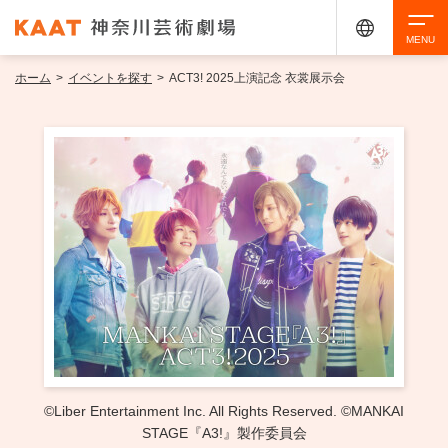
ホーム
>
イベントを探す
>
ACT3! 2025上演記念 衣裳展示会
検索
アクセシビリティ
チケット購入
交通案内
イベントを探す
・ イベント一覧
ご来場案内
・ イベントカレンダー
・ 館内サービス・アクセシビリティ
施設を借りる
©️Liber Entertainment Inc. All Rights Reserved. ©️MANKAI
STAGE『A3!』製作委員会