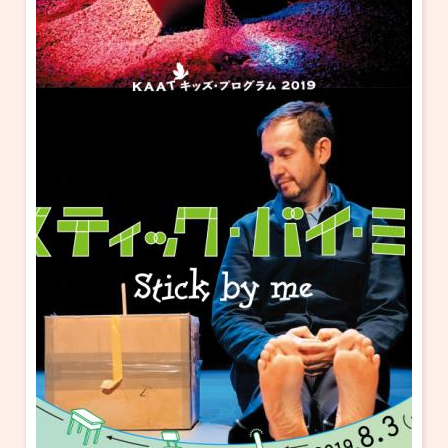
・ フロアマップ
KAATについて
・ レストラン/カフェ
・ 交通案内
・ ミッション
KAAT 神奈川芸術劇場
SNS
・ よくある質問
・ 芸術監督
・ 施設概要
・ フロアマップ
・ レストラン/カフェ