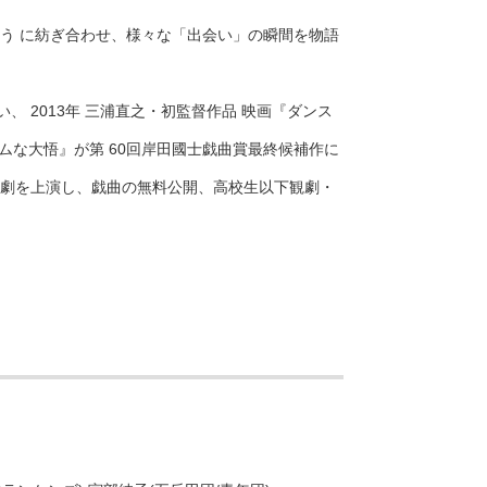
よう に紡ぎ合わせ、様々な「出会い」の瞬間を物語
 2013年 三浦直之・初監督作品 映画『ダンス
『ハンサムな⼤悟』が第 60回岸⽥國⼠戯曲賞最終候補作に
群像劇を上演し、戯曲の無料公開、⾼校⽣以下観劇・