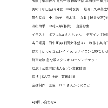
出演｜板橋駿⾕ ⻲島⼀徳 篠崎⼤悟 島⽥桃⼦ 望⽉綾
美術｜杉⼭⾄(⻘年団) 中村友美 照明｜久津美太地
舞台監督｜小川陽子 熊木進 ⾐裳｜⾅井梨恵(
演出助⼿｜中村未希(恥⾻) 山道弥生
イラスト｜ボブ a.k.a えんちゃん デザイン|郡司⿓
当⽇運営｜⽥中亜美(劇団⼥体盛り) 制作｜奥⼭
協⼒｜jungle コムレイド écru ナイロン 100℃ 
範宙遊泳 急な坂スタジオ ローソンチケット
助成｜公益財団法⼈セゾン⽂化財団
提携｜KAAT 神奈川芸術劇場
企画制作・主催｜ロロ さんかくのまど
●お問い合わせ●