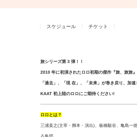
スケジュール
チケット
旅シリーズ第 3 弾！！
2010 年に初演されたロロ初期の傑作『旅、旅
「過去」、「現 在」、「未来」が巻き戻り、加
KAAT 初上陸のロロにご期待ください!
ロロとは？
三浦直之(主宰・脚本・演出)、板橋駿⾕、⻲島⼀徳
る集団。