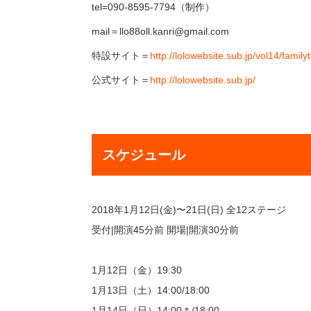
tel=090-8595-7794（制作）
mail＝llo88oll.kanri@gmail.com
特設サイト＝
http://lolowebsite.sub.jp/vol14/family
公式サイト＝
http://lolowebsite.sub.jp/
スケジュール
2018年1⽉12⽇(⾦)〜21日(日) 全12ステージ
受付|開演45分前 開場|開演30分前
1月12日（金）19:30
1月13日（土）14:00/18:00
1月14日（日）14:00＊/18:00