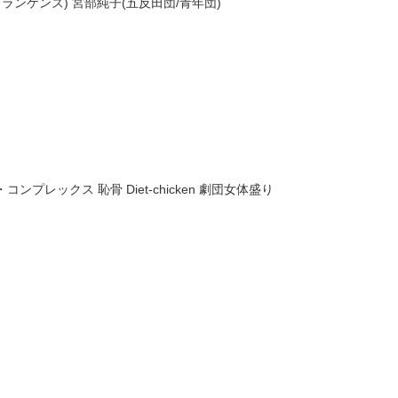
フランケンズ) 宮部純⼦(五反⽥団/⻘年団)
・コンプレックス 恥⾻ Diet-chicken 劇団⼥体盛り