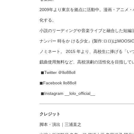
2009年より東京を拠点に活動中。漫画・アニメ
化する。
⼩説のリーディングや⾳楽ライブと融合した短編演
ナンバー 時をか ける少⼥』(製作:ロロ)はMOOSI
ノミネート。 2015 年より、⾼校⽣に捧げる「
戯曲使⽤無料など、⾼校演劇の活性化を⽬指して
◼Twitter ＠llo88oll
◼Facebook llo88oll
◼Instagram __lolo_official__
クレジット
脚本・演出｜三浦直之