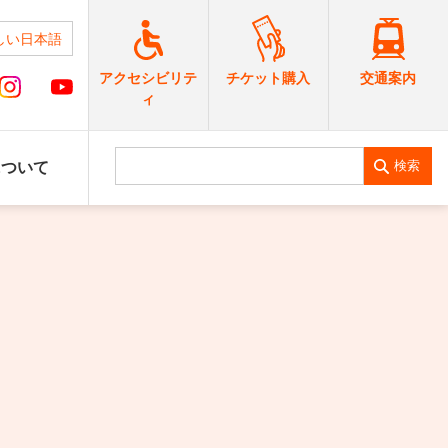
しい日本語
交通案内
アクセシビリテ
チケット購入
ィ
検索
について