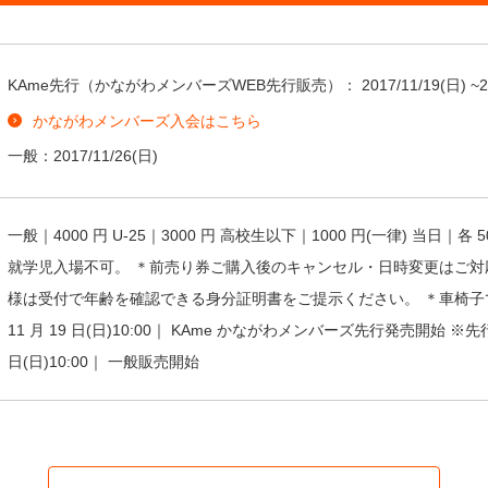
KAme先行（かながわメンバーズWEB先行販売）：
2017/11/19
(日) ~
2
かながわメンバーズ入会はこちら
一般：
2017/11/26
(日)
⼀般｜4000 円 U-25｜3000 円 ⾼校⽣以下｜1000 円(⼀律) 当⽇｜
就学児⼊場不可。 ＊前売り券ご購⼊後のキャンセル・⽇時変更はご対応
様は受付で年齢を確認できる⾝分証明書をご提⽰ください。 ＊⾞椅
11 ⽉ 19 ⽇(⽇)10:00｜ KAme かながわメンバーズ先⾏発売開始 ※先⾏
⽇(⽇)10:00｜ ⼀般販売開始