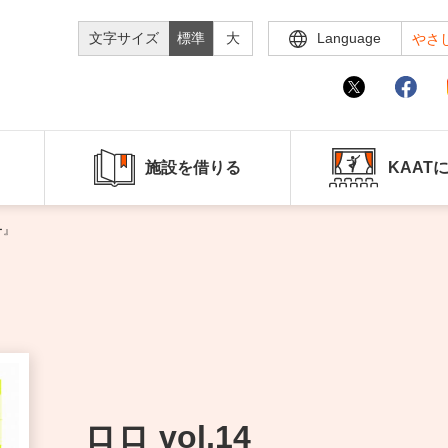
文字サイズ
標準
大
Language
やさ
施設を借りる
KAAT
ー』
ロロ vol,14