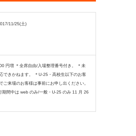
017/11/25
(土)
各 500 円増 ＊全席⾃由/⼊場整理番号付き。 ＊未
できかねます。 ＊U-25・⾼校⽣以下のお客
⼦でご来場のお客様は事前にお申し出ください。
期間中は web のみ/⼀般・U-25 のみ 11 ⽉ 26