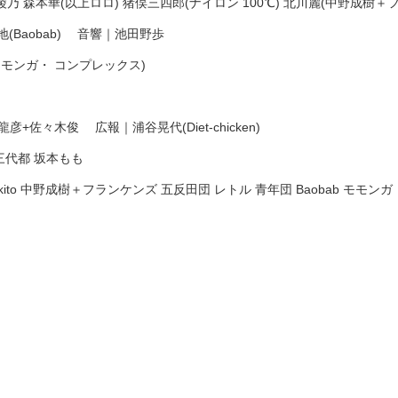
乃 森本華(以上ロロ) 猪俣三四郎(ナイロン 100℃) 北川麗(中野成樹＋
(Baobab) ⾳響｜池⽥野歩
モモンガ・ コンプレックス)
彦+佐々⽊俊 広報｜浦⾕晃代(Diet-chicken)
三代都 坂本もも
kitokito 中野成樹＋フランケンズ 五反⽥団 レトル ⻘年団 Baobab モモンガ