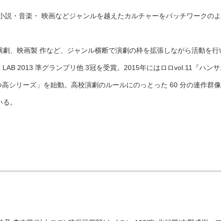
・⼩説・⾳楽・ 映画などジャンルを越えたカルチャーをパッチワークの
劇、映画製 作など、ジャンル横断で演劇の枠を拡張しながら活動を⾏い、
C LAB 2013 準グランプリ他 3冠を受賞。2015年にはロロvol.11
いつ⾼シリーズ」を始動。⾼校演劇のルールにのっとった 60 分の連作
いる。