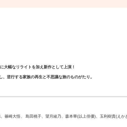
旅』に大幅なリライトを加え新作として上演！
速し、逆⾏する家族の再⽣と不思議な旅のものがたり。
、篠崎⼤悟、 島⽥桃⼦、望⽉綾乃、森本華(以上俳優)、⽟利樹貴(えかき