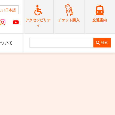
しい日本語
交通案内
アクセシビリテ
チケット購入
ィ
検索
について