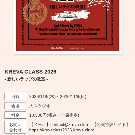
・ フロアマップ
KAATについて
・ レストラン/カフェ
・ 交通案内
・ ミッション
KAAT 神奈川芸術劇場
SNS
・ よくある質問
・ 芸術監督
・ 施設概要
KREVA CLASS 2026
・ フロアマップ
- 新しいラップの教室 -
・ レストラン/カフェ
日時
2026/11/5
(木)～
2026/11/8
(日)
会場
大スタジオ
料金
10,908円(税込・全席指定)
お問い
【メール】contact@kreva.club 【公演特設サイト】
合わせ
https://krevaclass2026.kreva.club/