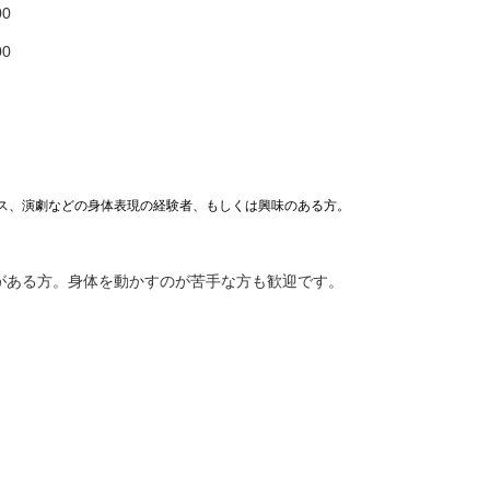
00
00
ス、演劇などの身体表現の経験者、もしく
は興味のある方。
がある方。身体を動かすのが苦手な方も歓迎です。