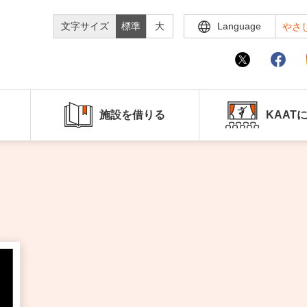
文字サイズ
標準
大
Language
やさ
施設を借りる
KAAT