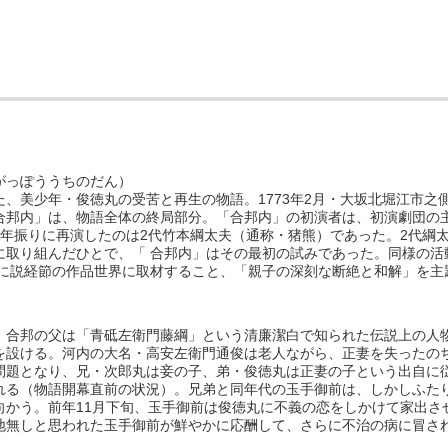
がっぽううちのだん）
1773
2
た、美少年・俊徳丸の受苦と再生の物語。
年
月・大坂北堀江市之
合邦内」は、物語全体の終局部分。
「合邦内」の初演者は、初演劇団の
2
2
年振りに再演したのは
代竹本綱太夫（通称・猪熊）であった。
代綱
に取り組んだひとで、「
合邦内」はその最初の試みであった。
同様の活
に説経節の作品世界に取材すること、「親子の深刻な断絶と和解」を主
。合邦の父は「青砥左衛門藤綱」という清廉潔白で知られた伝説上の人
を設ける。
河内の大名・高安左衛門通俊は老人ながら、正妻を失ったの
問題となり、兄・次郎丸は妾の子、弟・俊徳丸は正妻の子という出自に
れる（物語開幕直前の状況）。
兄弟と同年代の玉手御前は、しかしふた
11
向かう。前年
月下旬、玉手御前は俊徳丸に不義の恋をしかけて家出さ
地無しと思われた玉手御前が鮮やかに応酬して、さらに不治の病に冒さ