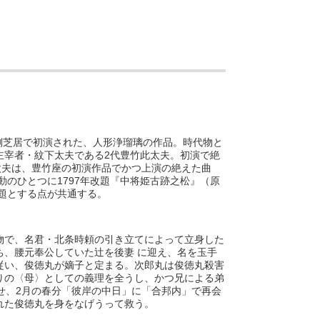
側芝居で初演された、人形浄瑠璃の作品。時代物と
2
主宰者・紋下太夫である
代豊竹此太夫。初演で絶
太夫は、豊竹座の初演作品でかつ上演の絶えた曲
1797
動のひとつに
年改題『中将姫古跡之松』（原
題とする点が共通する。
物で、名君・北条時頼の引き立てによって立身した
ち、腰元奉公していた辻を後妻
に迎え、名を玉手
従い、俊徳丸が嫡子と定まる。次郎丸は俊徳丸殺害
りの〈母〉としての義理を全うし、かつ兄による弟
2
せ、
月の春分「彼岸の中日」に「合邦内」で再会
れた俊徳丸を身をなげうって救う。