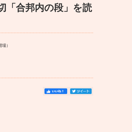
切「合邦内の段」を読
開場）