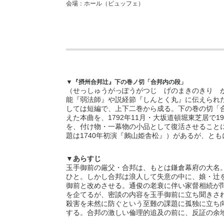
会場：ホール（ビュッフェ）
▼
『摂州合邦辻』下の巻ノ切「合邦内の段」
（せっしゅうがっぽうがつじ げのまきのきり 
能『弱法師』や説経節『しんとく丸』に伝えられ
しては短編で、上下二巻から成る。下の巻の切「
1792
11
19
えた本曲を、
年
月・大坂道頓堀東芝居で
を、付け物・一幕物の小品として復活させること
1740
題は
年初演『鶊山姫舎松』）があるが、とも
▼
あらすじ
玉手御前の厳父・合邦は、もとは鎌倉幕府の大名
ひと。しかし合邦は浪人して失意の中に、娘・辻
御前と改めさせる。通俊の老衰に伴い家督相続が
を企てるが、密談の内容を玉手御前に立ち聞きさ
殺害を未然に防ぐという至難の課題に孤独に立ち
する。合邦の激しい倫理的追及の前に、反証の余