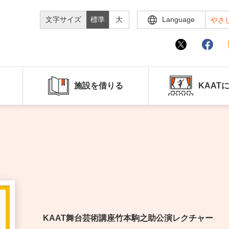
文字サイズ
標準
大
Language
やさ
施設を借りる
KAAT
KAAT舞台芸術講座竹本駒之助公演レクチャー