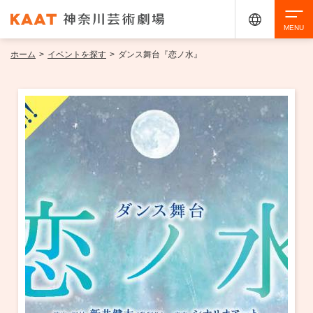
ホーム
>
イベントを探す
>
ダンス舞台『恋ノ水』
検索
アクセシビリティ
チケット購入
交通案内
イベントを探す
・ イベント一覧
ご来場案内
・ イベントカレンダー
・ 館内サービス・アクセシビリティ
施設を借りる