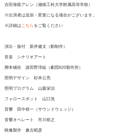
吉田海龍アレン（湘南工科大学附属高等学校）
※出演者は追加・変更になる場合がございます。
※詳細は
こちら
をご覧ください
演出・振付 新井健太（動制作）
音楽 シナリオアート
脚本補佐 波田野淳紘（劇団820製作所）
照明デザイン 杉本公亮
照明プログラム 山森栄治
フォロースポット 山口洸
音響 田中裕一（サウンドウェッジ）
音響オペレート 市川裕之
映像製作 兼古昭彦