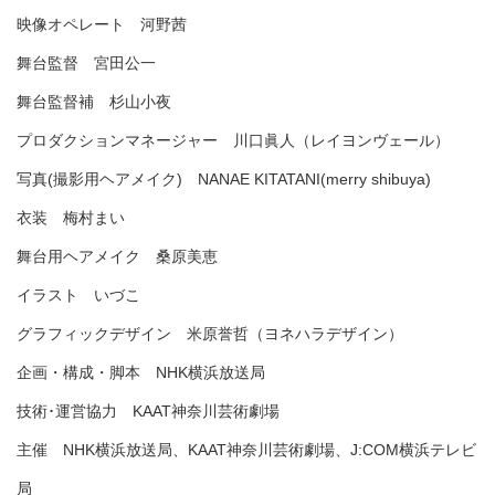
映像オペレート 河野茜
舞台監督 宮田公一
舞台監督補 杉山小夜
プロダクションマネージャー 川口眞人（レイヨンヴェール）
写真(撮影用ヘアメイク) NANAE KITATANI(merry shibuya)
衣装 梅村まい
舞台用ヘアメイク 桑原美恵
イラスト いづこ
グラフィックデザイン 米原誉哲（ヨネハラデザイン）
企画・構成・脚本 NHK横浜放送局
技術･運営協力 KAAT神奈川芸術劇場
主催 NHK横浜放送局、KAAT神奈川芸術劇場、J:COM横浜テレビ
局