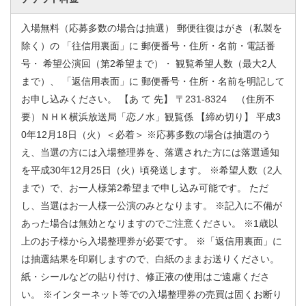
入場無料（応募多数の場合は抽選） 郵便往復はがき（私製を
除く）の 「往信用裏面」に 郵便番号・住所・名前・電話番
号・ 希望公演回（第2希望まで）・ 観覧希望人数（最大2人
まで）、 「返信用表面」に 郵便番号・住所・名前を明記して
お申し込みください。 【あ て 先】 〒231-8324 （住所不
要）ＮＨＫ横浜放送局「恋ノ水」観覧係 【締め切り】 平成3
0年12月18日（火）＜必着＞ ※応募多数の場合は抽選のう
え、当選の方には入場整理券を、落選された方には落選通知
を平成30年12月25日（火）頃発送します。 ※希望人数（2人
まで）で、お一人様第2希望まで申し込み可能です。 ただ
し、当選はお一人様一公演のみとなります。 ※記入に不備が
あった場合は無効となりますのでご注意ください。 ※1歳以
上のお子様から入場整理券が必要です。 ※「返信用裏面」に
は抽選結果を印刷しますので、白紙のままお送りください。
紙・シールなどの貼り付け、修正液の使用はご遠慮くださ
い。 ※インターネット等での入場整理券の売買は固くお断り