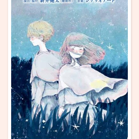
・ フロアマップ
KAATについて
・ レストラン/カフェ
・ 交通案内
・ ミッション
KAAT 神奈川芸術劇場
SNS
・ よくある質問
・ 芸術監督
・ 施設概要
・ フロアマップ
・ レストラン/カフェ