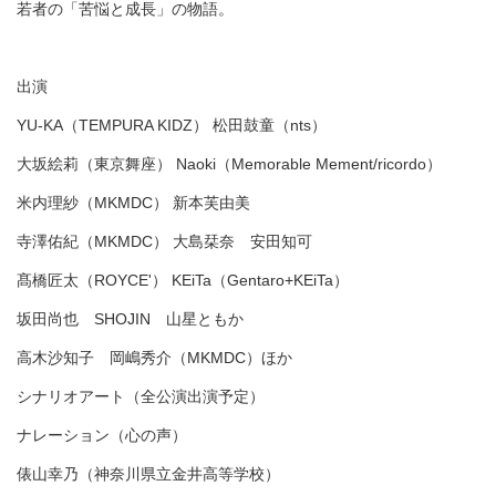
若者の「苦悩と成長」の物語。
出演
YU-KA（TEMPURA KIDZ） 松田鼓童（nts）
大坂絵莉（東京舞座） Naoki（Memorable Mement/ricordo）
米内理紗（MKMDC） 新本芙由美
寺澤佑紀（MKMDC） 大島栞奈 安田知可
髙橋匠太（ROYCE'） KEiTa（Gentaro+KEiTa）
坂田尚也 SHOJIN 山星ともか
高木沙知子 岡嶋秀介（MKMDC）ほか
シナリオアート（全公演出演予定）
ナレーション（心の声）
俵山幸乃（神奈川県立金井高等学校）