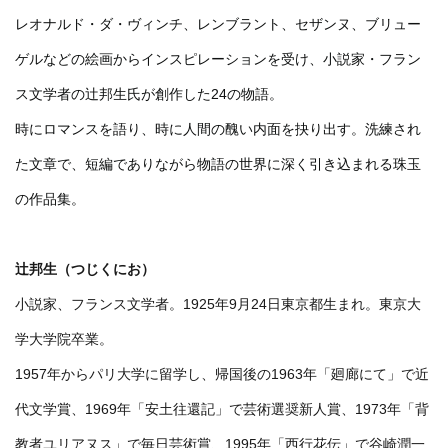
レオナルド・ダ・ヴィンチ、レンブラント、セザンヌ、ブリュー
ゲルなどの絵画からインスピレーションを受け、小説家・フラン
ス文学者の辻邦生氏が創作した24の物語。
時にロマンスを語り、時に人間の醜い内面を抉り出す。洗練され
た文章で、短編でありながら物語の世界に深く引き込まれる珠玉
の作品集。
辻邦生（つじくにお）
小説家、フランス文学者。1925年9月24日東京都生まれ。東京大
学大学院卒業。
1957年からパリ大学に留学し、帰国後の1963年「廻廊にて」で近
代文学賞、1969年「安土往還記」で芸術選奨新人賞、1973年「背
教者ユリアヌス」で毎日芸術賞、1995年「西行花伝」で谷崎潤一