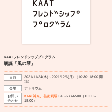
・ フロアマップ
KAATについて
・ レストラン/カフェ
・ 交通案内
・ ミッション
KAAT 神奈川芸術劇場
SNS
・ よくある質問
・ 芸術監督
・ 施設概要
KAATフレンドシッププログラム
・ フロアマップ
朗読「風の琴」
・ レストラン/カフェ
2021/11/24
(水)～
2021/12/6
(月) （
10:30~18:00
開
日時
場）
会場
アトリウム
お問い
KAAT神奈川芸術劇場
045-633-6500（10:00～
合わせ
18:00）