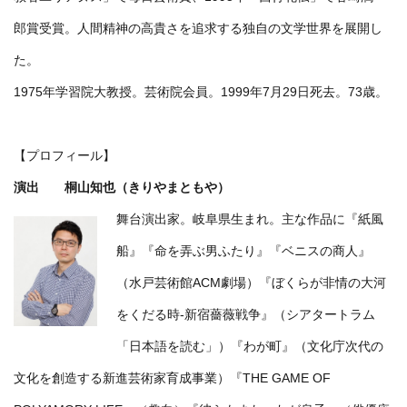
郎賞受賞。人間精神の高貴さを追求する独自の文学世界を展開し
た。
1975年学習院大教授。芸術院会員。1999年7月29日死去。73歳。
【プロフィール】
演出 桐山知也（きりやまともや）
舞台演出家。岐阜県生まれ。主な作品に『紙風
船』『命を弄ぶ男ふたり』『ベニスの商人』
（水戸芸術館ACM劇場）『ぼくらが非情の大河
をくだる時-新宿薔薇戦争』（シアタートラム
「日本語を読む」）『わが町』（文化庁次代の
文化を創造する新進芸術家育成事業）『THE GAME OF