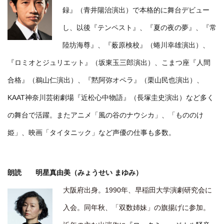
録』（青井陽治演出）で本格的に舞台デビュー
し、以後『テンペスト』、『夏の夜の夢』、『常
陸坊海尊』、『薮原検校』（蜷川幸雄演出）、
『ロミオとジュリエット』（坂東玉三郎演出）、こまつ座『人間
合格』（鵜山仁演出）、『黙阿弥オペラ』（栗山民也演出）、
KAAT神奈川芸術劇場『近松心中物語』（長塚圭史演出）など多く
の舞台で活躍。またアニメ「風の谷のナウシカ」、「もののけ
姫」、映画「タイタニック」など声優の仕事も多数。
朗読 明星真由美（みょうせい まゆみ）
大阪府出身。1990年、早稲田大学演劇研究会に
入会。同年秋、「双数姉妹」の旗揚げに参加。