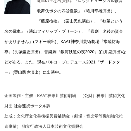
近年の主な出演作に
『ロックミュージカル騒音
歌舞伎ボクの四谷怪談』（蜷川幸雄演出）、
『藪原検校』（栗山民也演出）、『欲望という
名の電車』（演出フィリップ・ブリーン）、『喜劇 老後の資金
がありません』(マギー演出)、KAAT神奈川芸術劇場『常陸坊海
尊』(長塚圭史演出)、音楽劇『銀河鉄道の夜2020』(白井晃演出)な
どがある。また、現在パルコ・プロデュース2021『ザ・ドクタ
ー』(栗山民也演出）に出演中。
企画製作・主催：KAAT神奈川芸術劇場
（公財）神奈川芸術文化
財団 社会連携ポータル課
助成：文化庁文化芸術振興費補助金（劇場・音楽堂等機能強化推
進事業） 独立行政法人日本芸術文化振興会