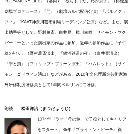
POLYAMORY LIFE』（趣向）『彼らもまた、わが息子』（俳優座
劇場プロデュース）『門』（劇壇ガルバ配信公演）『ポルノグラ
フィ』（KAAT神奈川芸術劇場リーディング公演）など。また、演
出助手等として、野村萬斎、白井晃、蜷川幸雄、サイモン・マク
バーニーといった演出家の作品に参加。近年の参加作品に『子午
線の祀り』（野村萬斎演出）『銀河鉄道の夜』（白井晃演出）
『罪と罰』（フィリップ・ブリーン演出）『ハムレット』（サイ
モン・ゴドウィン演出）などがある。2010年文化庁新進芸術家海
外研修制度研修員として1年間ベルリンにて研修。
朗読 松田洋治（まつだ ようじ）
1974年ドラマ「母の鈴」で子役としてキャリア
をスタート。85年『ブライトン・ビーチ回顧