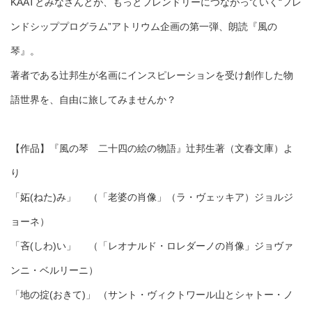
KAATとみなさんとが、もっとフレンドリーにつながっていく“フレ
ンドシッププログラム”アトリウム企画の第一弾、朗読『風の
琴』。
著者である辻邦生が名画にインスピレーションを受け創作した物
語世界を、自由に旅してみませんか？
【作品】『風の琴 二十四の絵の物語』辻邦生著（文春文庫）よ
り
「妬(ねた)み」 （「老婆の肖像」（ラ・ヴェッキア）ジョルジ
ョーネ）
「吝(しわ)い」 （「レオナルド・ロレダーノの肖像」ジョヴァ
ンニ・ベルリーニ）
「地の掟(おきて)」 （サント・ヴィクトワール山とシャトー・ノ