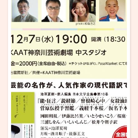
・ フロアマップ
KAATについて
・ レストラン/カフェ
・ 交通案内
・ ミッション
KAAT 神奈川芸術劇場
SNS
・ よくある質問
・ 芸術監督
・ 施設概要
・ フロアマップ
・ レストラン/カフェ