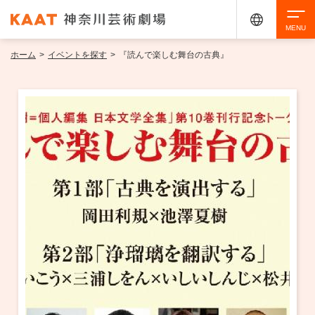
ホーム
>
イベントを探す
>
『読んで楽しむ舞台の古典』
検索
アクセシビリティ
チケット購入
交通案内
イベントを探す
・ イベント一覧
ご来場案内
・ イベントカレンダー
・ 館内サービス・アクセシビリティ
施設を借りる