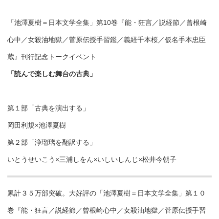
「池澤夏樹＝日本文学全集」第10巻『能・狂言／説経節／曾根崎
心中／女殺油地獄／菅原伝授手習鑑／義経千本桜／仮名手本忠臣
蔵』刊行記念トークイベント
「読んで楽しむ舞台の古典」
第１部「古典を演出する」
岡田利規×池澤夏樹
第２部「浄瑠璃を翻訳する」
いとうせいこう×三浦しをん×いしいしんじ×松井今朝子
累計３５万部突破。大好評の「池澤夏樹＝日本文学全集」第１０
巻『能・狂言／説経節／曾根崎心中／女殺油地獄／菅原伝授手習