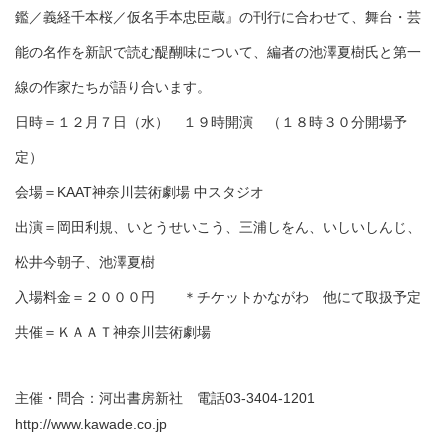
鑑／義経千本桜／仮名手本忠臣蔵』の刊行に合わせて、舞台・芸
能の名作を新訳で読む醍醐味について、編者の池澤夏樹氏と第一
線の作家たちが語り合います。
日時＝１２月７日（水） １９時開演 （１８時３０分開場予
定）
会場＝KAAT神奈川芸術劇場 中スタジオ
出演＝
岡田利規、いとうせいこう、三浦しをん、いしいしんじ、
松井今朝子、池澤夏樹
入場料金＝２０００円 ＊チケットかながわ 他にて取扱予定
共催＝ＫＡＡＴ神奈川芸術劇場
主催・問合：河出書房新社 電話03-3404-1201
http://www.kawade.co.jp