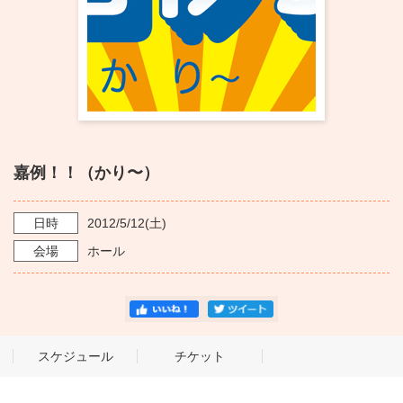
・ フロアマップ
KAATについて
・ レストラン/カフェ
・ 交通案内
・ ミッション
KAAT 神奈川芸術劇場
SNS
・ よくある質問
・ 芸術監督
嘉例！！（かり〜）
・ 施設概要
・ フロアマップ
日時
2012/5/12
(土)
会場
ホール
・ レストラン/カフェ
スケジュール
チケット