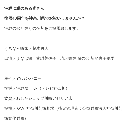
沖縄に縁のある皆さん
復帰40周年を神奈川県でお祝いしませんか？
沖縄の歌と踊りの今昔をご披露致します。
うちな～噺家／藤木勇人
出演／よなは徹、古謝美佐子、琉球舞踊 藤の会 新崎恵子練場
主催／YYカンパニー
後援／沖縄県、tvk（テレビ神奈川）
協賛／わしたショップ川崎アゼリア店
提携／KAAT神奈川芸術劇場（指定管理者：公益財団法人神奈川芸
術文化財団）