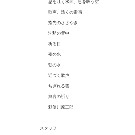
息を吐く水面、息を吸う空
歌声、遠くの雷鳴
指先のささやき
沈黙の背中
祈る目
夜の水
朝の水
近づく歌声
ちぎれる雲
無言の祈り
勅使川原三郎
スタッフ