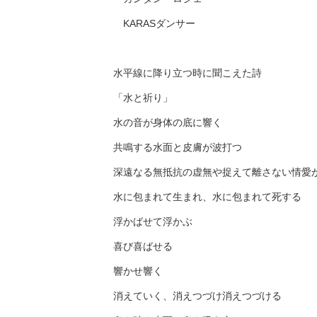
KARASダンサー
水平線に降り立つ時に聞こえた詩
「水と祈り」
水の音が身体の底に響く
共鳴する水面と皮膚が波打つ
深遠なる無抵抗の虚無や捉えて離さない情愛が
水に包まれて生まれ、水に包まれて死する
浮かばせて浮かぶ
喜び喜ばせる
響かせ響く
消えていく、消えつづけ消えつづける