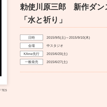
勅使川原三郎 新作ダン
「水と祈り」
日時
2015/9/5
(土)～
2015/9/10
(木)
会場
中スタジオ
KAme
先行
2015/6/20
(土)
一般発売
2015/6/27
(土)
 TES