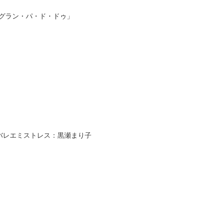
グラン・パ・ド・ドゥ」
バレエミストレス：黒瀬まり子