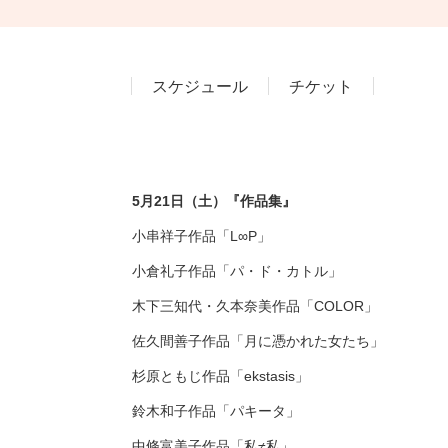
スケジュール
チケット
5月21日（土）
『作品集』
小串祥子作品「
L∞P
」
小倉礼子作品「パ・ド・カトル」
木下三知代・久本奈美作品「
COLOR
」
佐久間善子作品「月に憑かれた女たち」
杉原ともじ作品「
ekstasis
」
鈴木和子作品「パキータ」
中條富美子作品「私
≠
私」