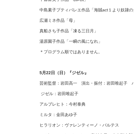
中島素子プティバレエ作品「海賊
act
１より奴隷の
広瀬ミネ作品「母」
真船さち子作品「凍る三日月」
湯原園子作品「一瞬の風になれ」
＊プログラム順ではありません。
5月22日（日）
『ジゼル』
芸術監督：岩田高一 演出・振付：岩田唯起子 
ジゼル：岩田唯起子
アルブレヒト：今村泰典
ミルタ：金田あゆ子
ヒラリオン：ヴァレンティーノ・バルテス