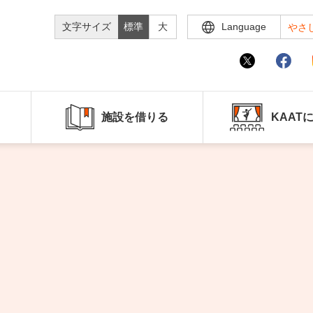
文字サイズ
標準
大
Language
やさ
施設を借りる
KAAT