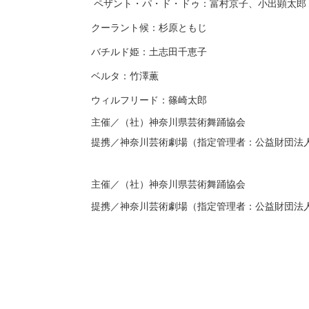
ペザント・パ・ド・ドゥ：富村京子、小出顕太郎
クーラント候：杉原ともじ
バチルド姫：土志田千恵子
ベルタ：竹澤薫
ウィルフリード：篠崎太郎
主催／（社）神奈川県芸術舞踊協会
提携／神奈川芸術劇場（指定管理者：公益財団法
主催／（社）神奈川県芸術舞踊協会
提携／神奈川芸術劇場（指定管理者：公益財団法