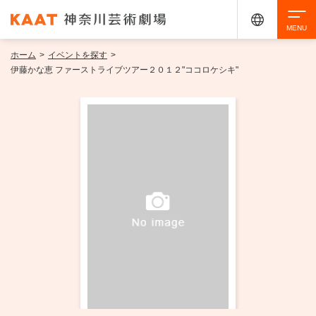
ホーム
>
イベントを探す
>
検索
伊藤かな恵 ファーストライブツアー２０１２"ココロケシキ"
アクセシビリティ
チケット購入
交通案内
イベントを探す
・ イベント一覧
ご来場案内
・ イベントカレンダー
・ 館内サービス・アクセシビリティ
施設を借りる