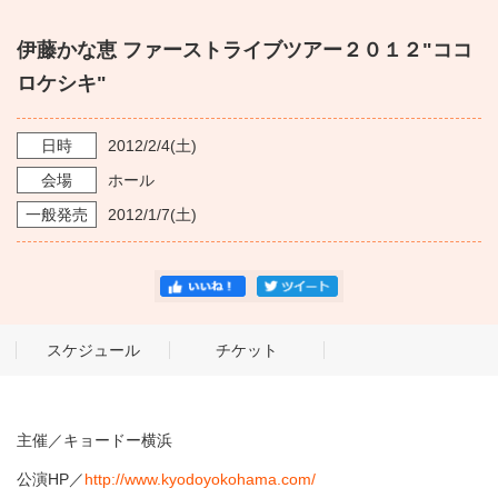
・ フロアマップ
KAATについて
伊藤かな恵 ファーストライブツアー２０１２"ココ
・ レストラン/カフェ
ロケシキ"
・ 交通案内
・ ミッション
KAAT 神奈川芸術劇場
SNS
日時
2012/2/4
(土)
・ よくある質問
・ 芸術監督
会場
ホール
一般発売
2012/1/7
(土)
・ 施設概要
・ フロアマップ
・ レストラン/カフェ
スケジュール
チケット
主催／キョードー横浜
公演HP／
http://www.kyodoyokohama.com/