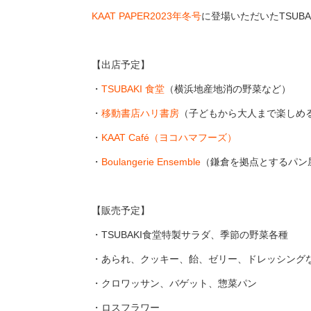
KAAT PAPER2023年冬号
に登場いただいたTSUB
【出店予定】
・
TSUBAKI 食堂
（横浜地産地消の野菜など）
・
移動書店ハリ書房
（子どもから大人まで楽しめ
・
KAAT Café（ヨコハマフーズ）
・
Boulangerie Ensemble
（鎌倉を拠点とするパン
【販売予定】
・TSUBAKI食堂特製サラダ、季節の野菜各種
・あられ、クッキー、飴、ゼリー、ドレッシング
・クロワッサン、バゲット、惣菜パン
・ロスフラワー