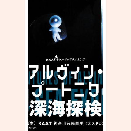
・ フロアマップ
KAATについて
・ レストラン/カフェ
・ 交通案内
・ ミッション
KAAT 神奈川芸術劇場
SNS
・ よくある質問
・ 芸術監督
・ 施設概要
・ フロアマップ
・ レストラン/カフェ