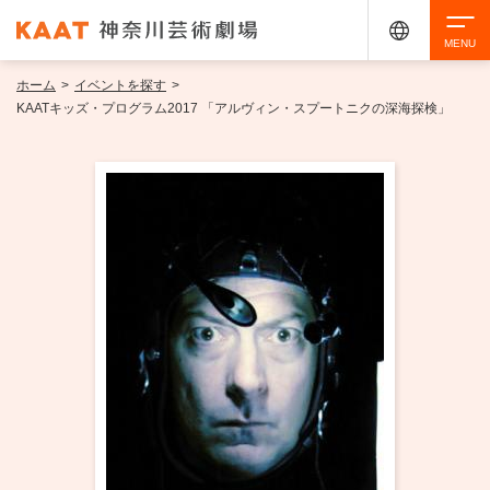
ホーム
>
イベントを探す
>
検索
KAATキッズ・プログラム2017 「アルヴィン・スプートニクの深海探検」
アクセシビリティ
チケット購入
交通案内
イベントを探す
・ イベント一覧
ご来場案内
・ イベントカレンダー
・ 館内サービス・アクセシビリティ
施設を借りる