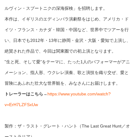
ルヴィン・スプートニクの深海探検」を招聘します。
本作は、イギリスのエディンバラ演劇祭をはじめ、アメリカ・ド
イツ・フランス・カナダ・韓国・中国など、世界中でツアーを行
い、日本でも2012年・13年に静岡・金沢・大阪・愛知で上演し、
絶賛された作品で、今回は関東圏での初上演となります。
‟生と死、そして愛”をテーマに、たった1人のパフォーマーがアニ
メーション、指人形、ウクレレ演奏、歌と演技を織り交ぜ、愛と
冒険にあふれた壮大な世界観を、みなさんにお届けします。
トレーラーはこちら
→
https://www.youtube.com/watch?
v=ErH7LZFSxUw
製作：ザ・ラスト・グレート・ハント（The Last Great Hunt／オ
ーストラリア）