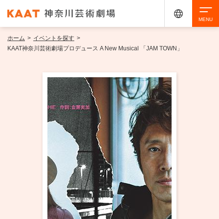
ホーム
>
イベントを探す
>
検索
KAAT神奈川芸術劇場プロデュース A New Musical 「JAM TOWN」
アクセシビリティ
チケット購入
交通案内
イベントを探す
・ イベント一覧
ご来場案内
・ イベントカレンダー
・ 館内サービス・アクセシビリティ
施設を借りる