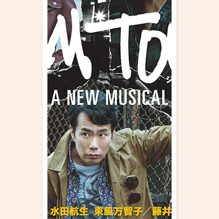
・ フロアマップ
KAATについて
・ レストラン/カフェ
・ 交通案内
・ ミッション
KAAT 神奈川芸術劇場
SNS
・ よくある質問
・ 芸術監督
・ 施設概要
・ フロアマップ
・ レストラン/カフェ