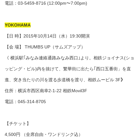
電話：03-5459-8716 (12:00pm〜7:00pm)
YOKOHAMA
【日 時】2015年10月14日（水）19:30開演
【会 場】 THUMBS UP（サムズアップ）
《 横浜駅｢みなみ連絡通路みなみ西口｣より。相鉄ジョイナス(ショ
ッピング・ビル)内を抜けて、繁華街に出たら｢西口五番街」を直
進、突き当たりの川を渡る歩道橋を渡り、相鉄ムービル 3F
》
住所：横浜市西区南幸2-1-22 相鉄Movil3F
電話：045-314-8705
【チケット】
4,500円 （全席自由・ワンドリンク込）