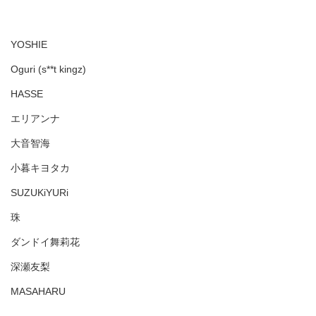
YOSHIE
Oguri (s**t kingz)
HASSE
エリアンナ
大音智海
小暮キヨタカ
SUZUKiYURi
珠
ダンドイ舞莉花
深瀬友梨
MASAHARU