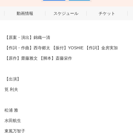
動画情報
スケジュール
チケット
【原案・演出】錦織一清
【作詞・作曲】西寺郷太 【振付】YOSHIE 【作詞】金房実加
【原作】齋藤雅文 【脚本】斎藤栄作
【出演】
筧 利夫
松浦 雅
水田航生
東風万智子