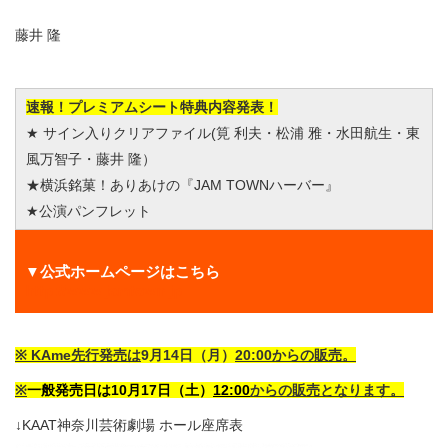
藤井 隆
速報！
プレミアムシート特典内容発表！
★ サイン入りクリアファイル(筧 利夫・松浦 雅・水田航生・東
風万智子・藤井 隆）
★横浜銘菓！ありあけの『JAM TOWNハーバー』
★公演パンフレット
▼公式ホームページはこちら
http://www.jamtown.jp
※ KAme先行発売は
9月14日（月）
20:00からの販売。
※
一般発売日は10月17日（土）
12:00
からの販売
となります。
↓KAAT神奈川芸術劇場 ホール座席表