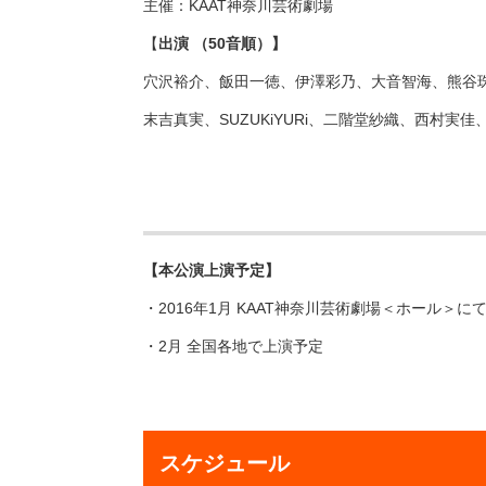
主催：KAAT神奈川芸術劇場
【
出演 （50音順）】
穴沢裕介、飯田一徳、伊澤彩乃、大音智海、熊谷
末吉真実、SUZUKiYURi、二階堂紗織、西村実佳
【本公演上演予定】
・2016年1月 KAAT神奈川芸術劇場＜ホール＞に
・2月 全国各地で上演予定
スケジュール