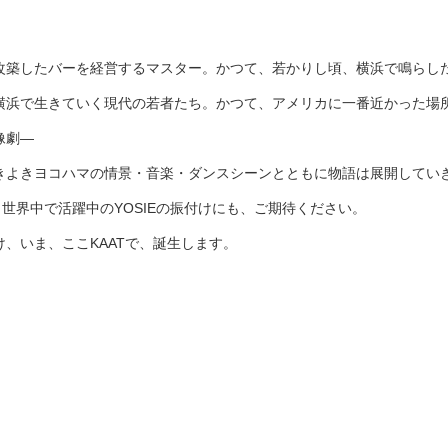
改築したバーを経営するマスター。かつて、若かりし頃、横浜で鳴らし
横浜で生きていく現代の若者たち。かつて、アメリカに一番近かった場
像劇―
きよきヨコハマの情景・音楽・ダンスシーンとともに物語は展開してい
、世界中で活躍中のYOSIEの振付けにも、ご期待ください。
、いま、ここKAATで、誕生します。