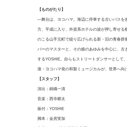
【ものがたり】
―舞台は、ヨコハマ。海辺に停車する古いバスを
方、平成に入り、外資系ホテルの波が押し寄せる
のこる山手元町で繰り広げられる新・旧の青春群
バーのマスターと、その娘のあゆみを中心に、古
するYOSHIE。自らもストリートダンサーとして
港・ヨコハマ発の和製ミュージカルが、世界へ向け
【スタッフ】
演出：錦織一清
音楽：西寺郷太
振付：YOSHIE
脚本：金房実加