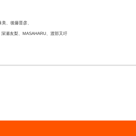
珠美、後藤晋彦、
、深瀬友梨、MASAHARU、渡部又吁
て