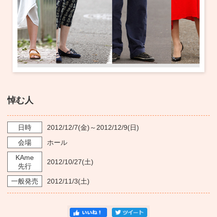
・ フロアマップ
KAATについて
・ レストラン/カフェ
・ 交通案内
・ ミッション
KAAT 神奈川芸術劇場
SNS
・ よくある質問
・ 芸術監督
・ 施設概要
悼む人
・ フロアマップ
日時
2012/12/7
(金)～
2012/12/9
(日)
・ レストラン/カフェ
会場
ホール
KAme
2012/10/27
(土)
先行
一般発売
2012/11/3
(土)