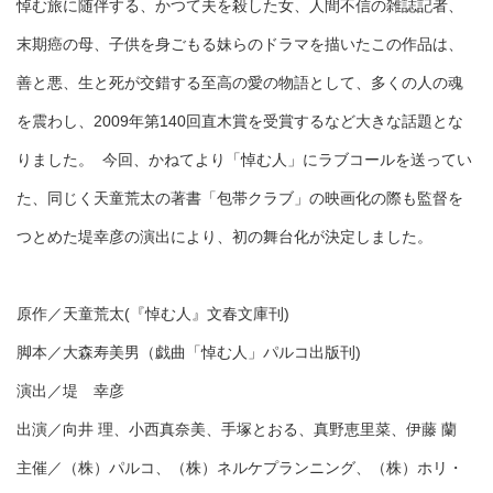
悼む旅に随伴する、かつて夫を殺した女、人間不信の雑誌記者、
末期癌の母、子供を身ごもる妹らのドラマを描いたこの作品は、
善と悪、生と死が交錯する至高の愛の物語として、多くの人の魂
を震わし、2009年第140回直木賞を受賞するなど大きな話題とな
りました。 今回、かねてより「悼む人」にラブコールを送ってい
た、同じく天童荒太の著書「包帯クラブ」の映画化の際も監督を
つとめた堤幸彦の演出により、初の舞台化が決定しました。
原作／
天童荒太(『悼む人』文春文庫刊)
脚本／大森寿美男（戯曲「悼む人」パルコ出版刊)
演出／堤 幸彦
出演／向井 理、小西真奈美、手塚とおる、真野恵里菜、伊藤 蘭
主催／（株）パルコ、（株）ネルケプランニング、（株）ホリ・