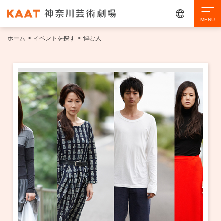
ホーム
>
イベントを探す
>
悼む人
検索
アクセシビリティ
チケット購入
交通案内
イベントを探す
・ イベント一覧
ご来場案内
・ イベントカレンダー
・ 館内サービス・アクセシビリティ
施設を借りる