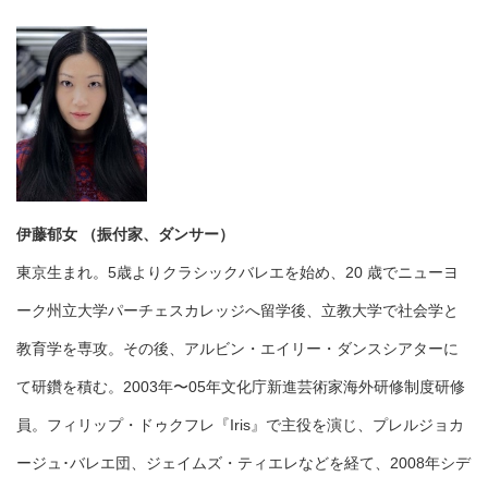
伊藤郁女 （振付家、ダンサー）
東京生まれ。5歳よりクラシックバレエを始め、20 歳でニューヨ
ーク州立大学パーチェスカレッジへ留学後、立教大学で社会学と
教育学を専攻。その後、アルビン・エイリー・ダンスシアターに
て研鑽を積む。2003年〜05年文化庁新進芸術家海外研修制度研修
員。フィリップ・ドゥクフレ『Iris』で主役を演じ、プレルジョカ
ージュ･バレエ団、ジェイムズ・ティエレなどを経て、2008年シデ