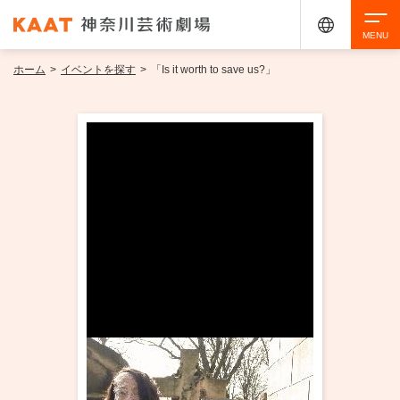
ホーム
>
イベントを探す
>
「Is it worth to save us?」
検索
アクセシビリティ
チケット購入
交通案内
イベントを探す
・ イベント一覧
ご来場案内
・ イベントカレンダー
・ 館内サービス・アクセシビリティ
施設を借りる