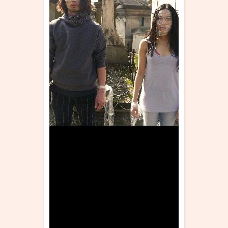
・ フロアマップ
KAATについて
・ レストラン/カフェ
・ 交通案内
・ ミッション
KAAT 神奈川芸術劇場
SNS
・ よくある質問
・ 芸術監督
・ 施設概要
・ フロアマップ
・ レストラン/カフェ