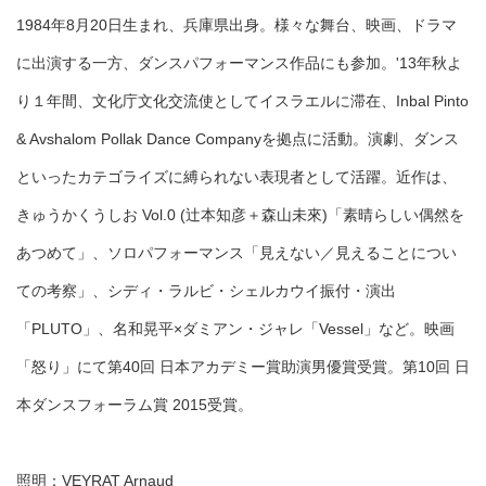
1984年8月20日生まれ、兵庫県出身。様々な舞台、映画、ドラマ
に出演する一方、ダンスパフォーマンス作品にも参加。'13年秋よ
り１年間、文化庁文化交流使としてイスラエルに滞在、Inbal Pinto
& Avshalom Pollak Dance Companyを拠点に活動。演劇、ダンス
といったカテゴライズに縛られない表現者として活躍。近作は、
きゅうかくうしお Vol.0 (辻本知彦＋森山未來)「素晴らしい偶然を
あつめて」、ソロパフォーマンス「見えない／見えることについ
ての考察」、シディ・ラルビ・シェルカウイ振付・演出
「PLUTO」、名和晃平×ダミアン・ジャレ「Vessel」など。映画
「怒り」にて第40回 日本アカデミー賞助演男優賞受賞。第10回 日
本ダンスフォーラム賞 2015受賞。
照明：VEYRAT Arnaud