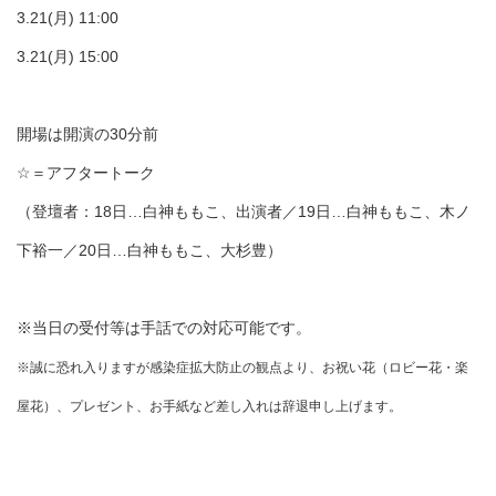
3.21(月) 11:00
3.21(月) 15:00
開場は開演の30分前
☆＝アフタートーク
（登壇者：18日…白神ももこ、出演者／19日…白神ももこ、木ノ
下裕一／20日…白神ももこ、大杉豊）
※当日の受付等は手話での対応可能です。
※誠に恐れ入りますが感染症拡大防止の観点より、お祝い花（ロビー花・楽
屋花）、プレゼント、お手紙など差し入れは辞退申し上げます。