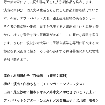
野の芸術家による共同創作を通した人形劇作品を発表します。
演出の白神は、個人史や生活をもとにした作品創作を続けていま
す。今回、デフ・パペットの他、路上生活経験のあるダンサー、
ろう者の舞踏家や俳優、日本を代表する人形劇団「ひとみ座」等
から、様々な背景を持つ芸術家が参加し、共に新たな表現を探り
ます。さらに、筑波技術大学にて手話言語学を専門に研究する大
杉豊を表現監修に招き、ろう者の参加する舞台芸術の新たな境地
を切り開きます。
原作：杉浦日向子『百物語』（新潮文庫刊）
構成・演出：白神ももこ（モモンガ・コンプレックス）
出演：足立沙樹／榎本トオル／鈴木文／やなせけいこ（以上デ
フ・パペットシアター・ひとみ）／河合祐三子／北川結（モモン