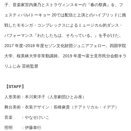
子、音楽家宮内康乃とストラヴィンスキーの『春の祭典』を、フ
ェスティバル/トーキョー 20では配信と上演とのハイブリッドに挑
戦したモモンガ・コンプレックスによるミュージカル的ダンス・
パフォーマンス『わたしたちは、そろっている。』を手がけた。
2017 年度−2018 年度セゾン文化財団ジュニアフェロー。四国学院
大学、桜美林大学非常勤講師。 2019 年度〜富士見市民分会館キラ
リふじみ 芸術監督
【STAFF】
人形美術
：
本川東洋子（人形劇団ひとみ座）
舞台美術・衣装デザイン：長峰麻貴（テアトリカル・イデア）
音楽 ：やなせけいこ
照明
：
伊藤泰行