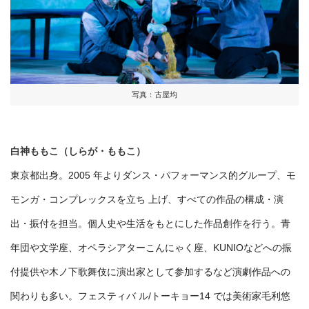
写真：古屋均
白神ももこ（しらが・ももこ）
東京都出身。2005 年よりダンス・パフォーマンス的グループ、モ
モンガ・コンプレックスを立ち 上げ、すべての作品の構成・演
出・振付を担当。個人史や生活をもとにした作品創作を行う。青
年団や文学座、オペラシアターこんにゃく座、KUNIOなどへの振
付提供や木ノ下歌舞伎に演出家として参加するなど演劇作品への
関わりも多い。フェスティバ ル/トーキョー14 では美術家毛利悠