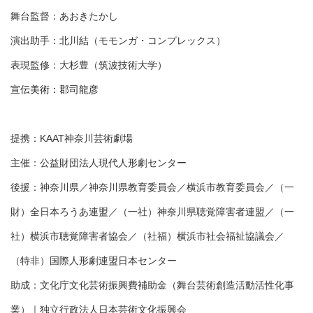
舞台監督
：
あおきたかし
演出助手
：
北川結（モモンガ・コンプレックス）
表現監修
：
大杉豊（筑波技術大学）
宣伝美術：郡司龍彦
提携：KAAT神奈川芸術劇場
主催：公益財団法人現代人形劇センター
後援：神奈川県／神奈川県教育委員会／横浜市教育委員会／（一
財）全日本ろうあ連盟／（一社）神奈川県聴覚障害者連盟／（一
社）横浜市聴覚障害者協会／（社福）横浜市社会福祉協議会／
（特非）国際人形劇連盟日本センター
助成：文化庁文化芸術振興費補助金（舞台芸術創造活動活性化事
業）｜独立行政法人日本芸術文化振興会