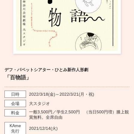
・ フロアマップ
KAATについて
・ レストラン/カフェ
・ 交通案内
・ ミッション
KAAT 神奈川芸術劇場
SNS
・ よくある質問
・ 芸術監督
・ 施設概要
デフ・パペットシアター・ひとみ新作人形劇
・ フロアマップ
「百物語」
・ レストラン/カフェ
日時
2022/3/18
(金)～
2022/3/21
(月・祝)
会場
大スタジオ
一般3,500円／学生2,500円 （当日500円増）膝上観
料金
賞無料。全席自由
KAme
2021/12/14
(火)
先行