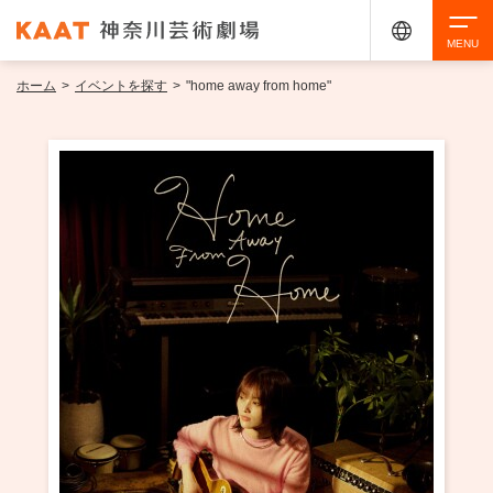
ホーム
>
イベントを探す
>
"home away from home"
検索
アクセシビリティ
チケット購入
交通案内
イベントを探す
・ イベント一覧
ご来場案内
・ イベントカレンダー
・ 館内サービス・アクセシビリティ
施設を借りる