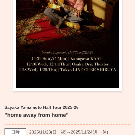
・ フロアマップ
KAATについて
・ レストラン/カフェ
・ 交通案内
・ ミッション
KAAT 神奈川芸術劇場
SNS
・ よくある質問
・ 芸術監督
・ 施設概要
・ フロアマップ
・ レストラン/カフェ
Sayaka Yamamoto Hall Tour 2025-26
"home away from home"
日時
2025/11/23
(日・祝)～
2025/11/24
(月・休)