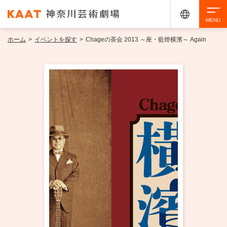
ホーム
>
イベントを探す
>
Chageの茶会 2013 ～座・藍燈横濱～ Again
検索
アクセシビリティ
チケット購入
交通案内
イベントを探す
・ イベント一覧
ご来場案内
・ イベントカレンダー
・ 館内サービス・アクセシビリティ
施設を借りる