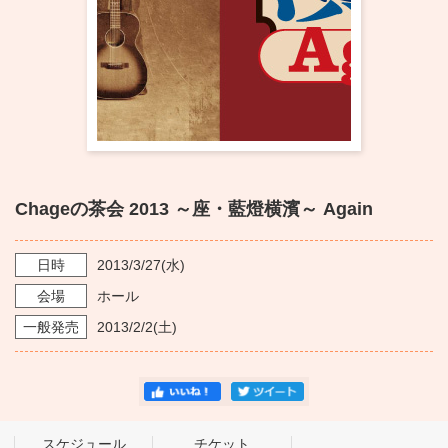
・ フロアマップ
KAATについて
・ レストラン/カフェ
・ 交通案内
・ ミッション
KAAT 神奈川芸術劇場
SNS
・ よくある質問
・ 芸術監督
・ 施設概要
Chageの茶会 2013 ～座・藍燈横濱～ Again
・ フロアマップ
日時
2013/3/27
(水)
・ レストラン/カフェ
会場
ホール
一般発売
2013/2/2
(土)
スケジュール
チケット