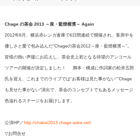
Chage の茶会 2013 ～座・藍燈横濱～ Again
2012年8月、横浜赤レンガ倉庫で6日間連続で開催され、客席中を
優しさと愛で包み込んだ“Chageの茶会2012～座・藍燈横濱～”。
皆様の熱い声援にお応えし、茶会史上初となる待望のアンコール
ツアーの開催が決定しました！ 脚本・構成に作詞家の松井五郎
氏を迎え、これまでのライブでは“お客様は見た事がない”“Chage
も見せた事がない”演出で、茶会のコンセプトでもあるメッセージ
色溢れるステージをお届けします。
公演HP／
http://chakai2013.chage-aska.net/
▽お問合せ