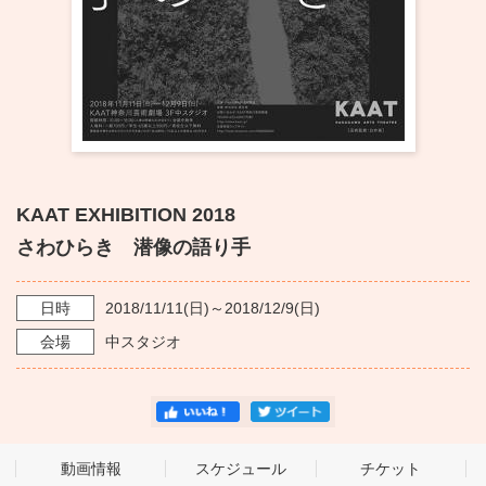
・ フロアマップ
KAATについて
・ レストラン/カフェ
・ 交通案内
・ ミッション
KAAT 神奈川芸術劇場
SNS
・ よくある質問
・ 芸術監督
KAAT EXHIBITION 2018
・ 施設概要
さわひらき 潜像の語り手
・ フロアマップ
日時
2018/11/11
(日)～
2018/12/9
(日)
・ レストラン/カフェ
会場
中スタジオ
動画情報
スケジュール
チケット