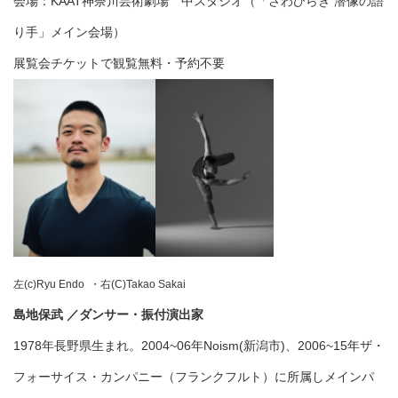
会場：KAAT神奈川芸術劇場 中スタジオ（「さわひらき 潜像の語
り手」メイン会場）
展覧会チケットで観覧無料・予約不要
左(c)Ryu Endo ・右(C)Takao Sakai
島地保武 ／ダンサー・振付演出家
1978年長野県生まれ。2004~06年Noism(新潟市)、2006~15年ザ・
フォーサイス・カンパニー（フランクフルト）に所属しメインパ