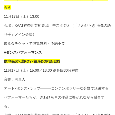
らき
11月17日（土）13:00
会場：KAAT神奈川芸術劇場 中スタジオ（「さわひらき 潜像の語
り手」メイン会場）
展覧会チケットで観覧無料・予約不要
■ダンスパフォーマンス
島地保武×環ROY×鎮座DOPENESS
11月17日（土）15:00／18:30 ※各回30分程度
音響：岡直人
アート×ダンス×ラップ———コンテンポラリーな分野で活躍する
パフォーマーたちが、さわひらきの作品に導かれながら融合す
る。