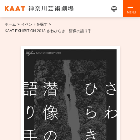
ホーム
>
イベントを探す
>
検索
KAAT EXHIBITION 2018 さわひらき 潜像の語り手
アクセシビリティ
チケット購入
交通案内
イベントを探す
・ イベント一覧
ご来場案内
・ イベントカレンダー
・ 館内サービス・アクセシビリティ
施設を借りる