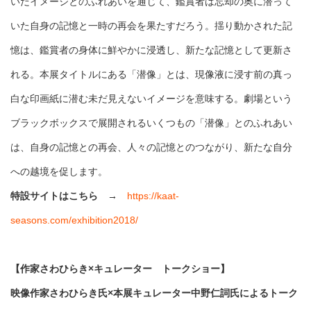
いだイメージとのふれあいを通じて、鑑賞者は忘却の奥に潜って
いた自身の記憶と一時の再会を果たすだろう。揺り動かされた記
憶は、鑑賞者の身体に鮮やかに浸透し、新たな記憶として更新さ
れる。本展タイトルにある「潜像」とは、現像液に浸す前の真っ
白な印画紙に潜む未だ見えないイメージを意味する。劇場という
ブラックボックスで展開されるいくつもの「潜像」とのふれあい
は、自身の記憶との再会、人々の記憶とのつながり、新たな自分
への越境を促します。
特設サイトはこちら →
https://kaat-
seasons.com/exhibition2018/
【作家さわひらき×キュレーター トークショー】
映像作家さわひらき氏×本展キュレーター中野仁詞氏によるトーク