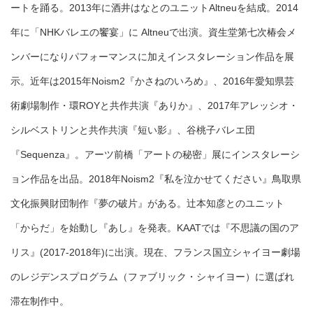
ートを踊る。2013年に酒井はなとのユニットAltneuを結成。2014
年に「NHKバレエの饗宴」に Altneuで出演。資生堂第七次椿会メ
ンバーになりパフォーマンスに加えインスタレーション作品を展
示。近年は2015年Noism2『かさねのいろめ』、2016年愛知県芸
術劇場制作・環ROYと共作共演『ありか』、2017年アレッシオ・
シルベストリンと共作共演『短い影』、谷桃子バレエ団
『Sequenza』。アーツ前橋「アートの秘密」展にインスタレーシ
ョン作品を出品。2018年Noism2『私を泣かせてください』鳥取県
文化振興財団制作『夢の破片』がある。辻本知彦とのユニット
「からだ」を始動し『あし』を発表。KAATでは『不思議の国のア
リス』(2017-2018年)に出演。現在、フランス国立シャイヨー劇場
のレジデンスプログラム（ファブリック・シャイヨー）に選ばれ
滞在制作中。