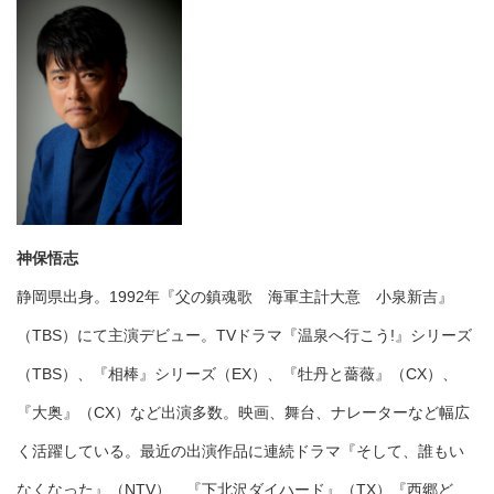
神保悟志
静岡県出身。1992年『父の鎮魂歌 海軍主計大意 小泉新吉』
（TBS）にて主演デビュー。TVドラマ『温泉へ行こう!』シリーズ
（TBS）、『相棒』シリーズ（EX）、『牡丹と薔薇』（CX）、
『大奥』（CX）など出演多数。映画、舞台、ナレーターなど幅広
く活躍している。最近の出演作品に連続ドラマ『そして、誰もい
なくなった』（NTV）、『下北沢ダイハード』（TX）『西郷ど