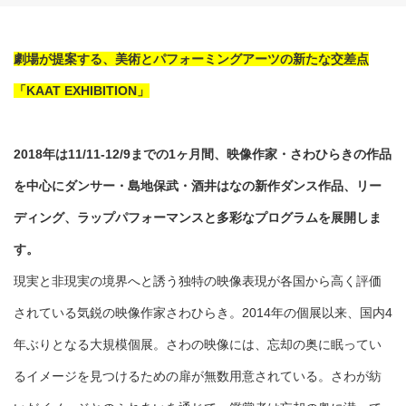
劇場が提案する、美術とパフォーミングアーツの新たな交差点
「KAAT EXHIBITION」
2018年は11/11-12/9までの1ヶ月間、映像作家・さわひらきの作品
を中心にダンサー・島地保武・酒井はなの新作ダンス作品、リー
ディング、ラップパフォーマンスと多彩なプログラムを展開しま
す。
現実と非現実の境界へと誘う独特の映像表現が各国から高く評価
されている気鋭の映像作家さわひらき。2014年の個展以来、国内4
年ぶりとなる大規模個展。さわの映像には、忘却の奥に眠ってい
るイメージを見つけるための扉が無数用意されている。さわが紡