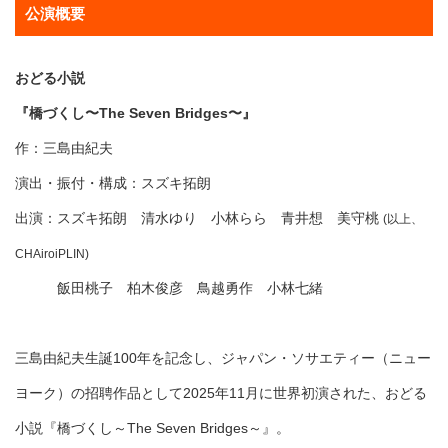
公演概要
おどる⼩説
『橋づくし〜The Seven Bridges〜』
作：三島由紀夫
演出・振付・構成：スズキ拓朗
出演：スズキ拓朗 清水ゆり 小林らら 青井想 美守桃
(以上、
CHAiroiPLIN)
飯田桃子 柏木俊彦 鳥越勇作 小林七緒
三島由紀夫生誕100年を記念し、ジャパン・ソサエティー（ニュー
ヨーク）の招聘作品として2025年11月に世界初演された、おどる
小説『橋づくし～The Seven Bridges～』。