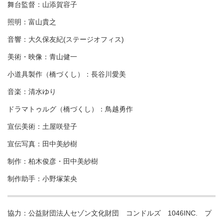
舞台監督：山添賀容子
照明：富山貴之
音響：大久保友紀(ステージオフィス)
美術・映像：青山健一
小道具製作（橋づくし）：長谷川愛美
音楽：清水ゆり
ドラマトゥルグ（橋づくし）：鳥越勇作
宣伝美術：土屋咲登子
宣伝写真：田中美紗樹
制作：柏木俊彦・田中美紗樹
制作助手：小野塚茉央
協力：公益財団法人セゾン文化財団 コンドルズ 1046INC. プ