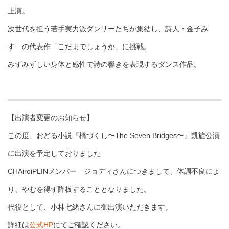
上演。
次世代を担う若手実力派ダンサーたちが集結し、詩人・金子み
すゞの代表作「こだまでしょうか」に挑戦。
みずみずしい身体と感性で詩の響きを表現するダンス作品。
【出演者変更のお知らせ】
この度、おどる小説『橋づくし〜The Seven Bridges〜』凱旋公演
に出演を予定しておりました
CHAiroiPLINメンバー ジョディさんにつきまして、体調不良によ
り、やむを得ず降板することとなりました。
代役として、小林七緒さんに御出演いただきます。
詳細は
公式HP
にてご確認ください。