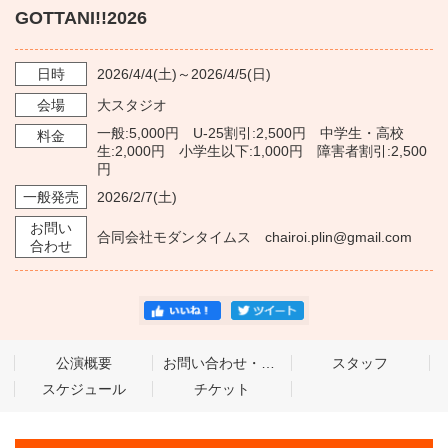
・ フロアマップ
GOTTANI!!2026
KAATについて
・ レストラン/カフェ
日時
2026/4/4
(土)～
2026/4/5
(日)
・ 交通案内
会場
大スタジオ
・ ミッション
KAAT 神奈川芸術劇場
SNS
一般:5,000円 U-25割引:2,500円 中学生・高校
料金
・ よくある質問
・ 芸術監督
生:2,000円 小学生以下:1,000円 障害者割引:2,500
円
・ 施設概要
一般発売
2026/2/7
(土)
お問い
合同会社モダンタイムス chairoi.plin@gmail.com
・ フロアマップ
合わせ
・ レストラン/カフェ
公演概要
お問い合わせ・公式HP
スタッフ
スケジュール
チケット