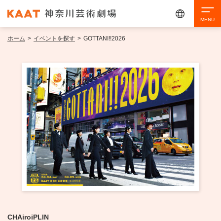
ホーム
>
イベントを探す
>
GOTTANI!!2026
検索
アクセシビリティ
チケット購入
交通案内
イベントを探す
・ イベント一覧
ご来場案内
・ イベントカレンダー
・ 館内サービス・アクセシビリティ
施設を借りる
CHAiroiPLIN