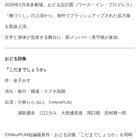
2025年2月本多劇場、おどる設計図（ワーク・イン・プログレス）
『橋づくし』の上演から、海外でブラッシュアップされた拡大版
を凱旋上演。
文学と身体が交差する舞台に、新メンバー・美守桃が参加。
おどる詩集
『こだまでしょうか』
作：金子みすゞ
演出・振付・構成：スズキ拓朗
出演：小林らら
(以上、CHAiroiPLIN)
浦島優奈 江口力斗 大西優里亜 関口晴 田村興一郎
CHAiroPLIN短編最新作・おどる詩集『こだまでしょうか』を同時