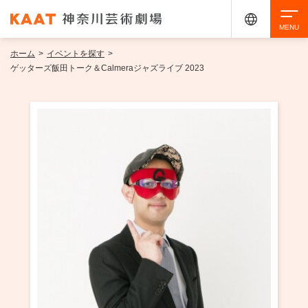
ホーム
>
イベントを探す
>
検索
ゲッターズ飯田トーク＆Calmeraジャズライブ 2023
アクセシビリティ
チケット購入
交通案内
イベントを探す
・ イベント一覧
ご来場案内
・ イベントカレンダー
・ 館内サービス・アクセシビリティ
施設を借りる