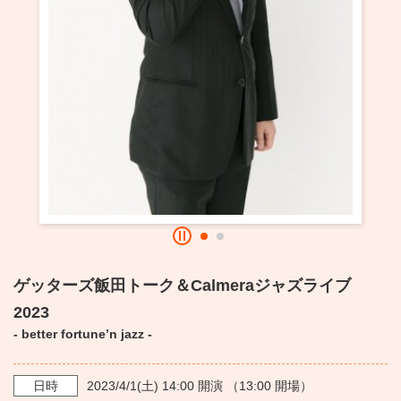
・ フロアマップ
KAATについて
・ レストラン/カフェ
・ 交通案内
・ ミッション
KAAT 神奈川芸術劇場
SNS
・ よくある質問
・ 芸術監督
・ 施設概要
・ フロアマップ
・ レストラン/カフェ
ゲッターズ飯田トーク＆Calmeraジャズライブ
2023
- better fortune’n jazz -
日時
2023/4/1
(土)
14:00
開演 （
13:00
開場）