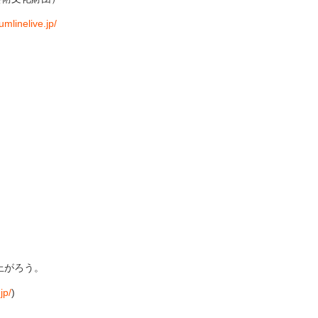
umlinelive.jp/
上がろう。
jp/
)