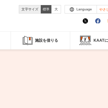
文字サイズ
標準
大
Language
やさ
施設を借りる
KAAT