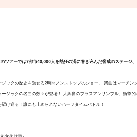
10年のツアーでは7都市40,000人を熱狂の渦に巻き込んだ脅威のステージ、
ージックの歴史を魅せる2時間ノンストップのショー。 楽曲はマーチン
ュージックの名曲の数々が登場！ 大興奮のブラスアンサンブル、衝撃的
を駆け巡る！誰にも止められないハーフタイムバトル！
芸術文化財団）