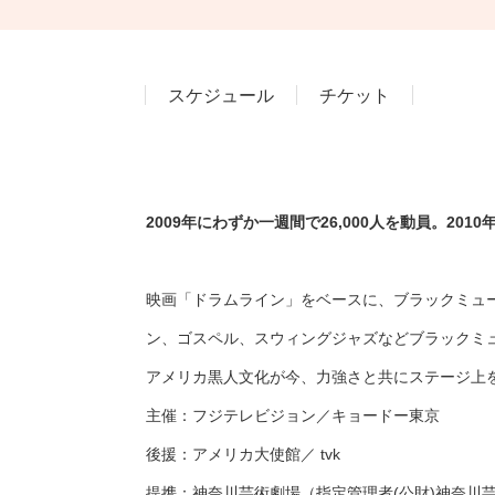
スケジュール
チケット
2009年にわずか一週間で26,000人を動員。20
映画「ドラムライン」をベースに、ブラックミュ
ン、ゴスペル、スウィングジャズなどブラックミ
アメリカ黒人文化が今、力強さと共にステージ上
主催：フジテレビジョン／キョードー東京
後援：アメリカ大使館／ tvk
提携：神奈川芸術劇場（指定管理者(公財)神奈川