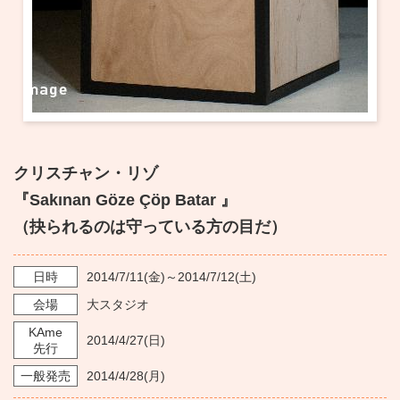
クリスチャン・リゾ
『Sakınan Göze Çöp Batar 』
（抉られるのは守っている方の目だ）
日時
2014/7/11
(金)～
2014/7/12
(土)
会場
大スタジオ
KAme
2014/4/27
(日)
先行
一般発売
2014/4/28
(月)