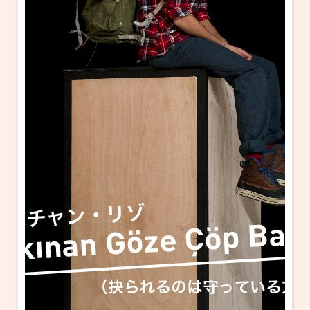
・ フロアマップ
KAATについて
・ レストラン/カフェ
・ 交通案内
・ ミッション
KAAT 神奈川芸術劇場
SNS
・ よくある質問
・ 芸術監督
・ 施設概要
・ フロアマップ
・ レストラン/カフェ