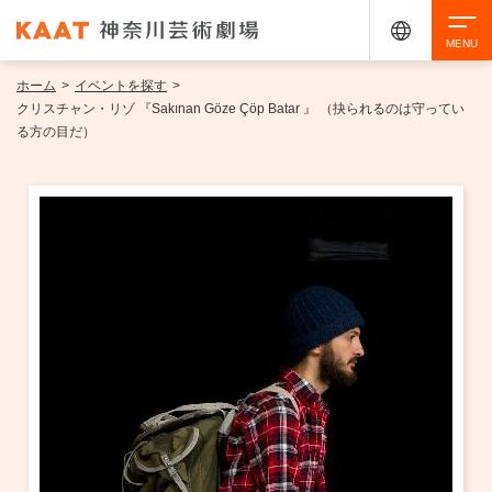
ホーム
>
イベントを探す
>
検索
クリスチャン・リゾ 『Sakınan Göze Çöp Batar 』 （抉られるのは守ってい
る方の目だ）
アクセシビリティ
チケット購入
交通案内
イベントを探す
・ イベント一覧
ご来場案内
・ イベントカレンダー
・ 館内サービス・アクセシビリティ
施設を借りる