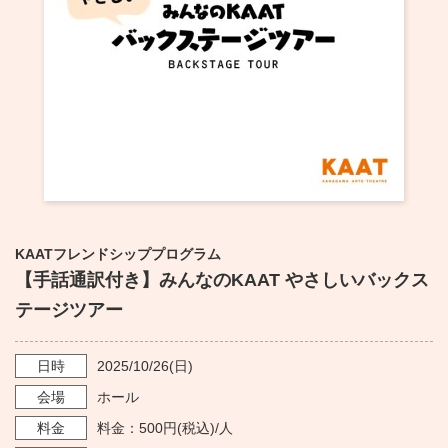
・ フロアマップ
KAATについて
・ レストラン/カフェ
・ 交通案内
・ ミッション
KAAT 神奈川芸術劇場
SNS
・ よくある質問
・ 芸術監督
・ 施設概要
・ フロアマップ
KAATフレンドシッププログラム
【手話通訳付き】みんなのKAAT やさしいバックス
・ レストラン/カフェ
テージツアー
日時
2025/10/26
(日)
会場
ホール
料金
料金：500円(税込)/人