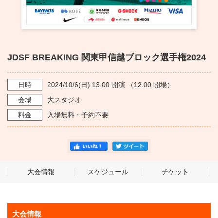
・ フロアマップ
KAATについて
・ レストラン/カフェ
・ 交通案内
・ ミッション
KAAT 神奈川芸術劇場
JDSF BREAKING 関東甲信越ブロック選手権2024
SNS
・ よくある質問
・ 芸術監督
日時
2024/10/6
(日)
13:00
開演 （
12:00
開場）
・ 施設概要
会場
大スタジオ
料金
入場無料・予約不要
・ フロアマップ
・ レストラン/カフェ
大会情報
スケジュール
チケット
大会情報