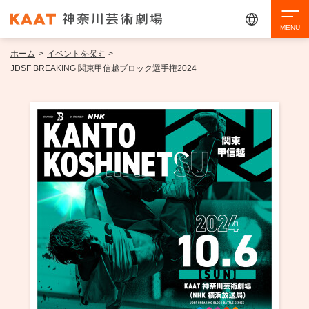
ホーム
>
イベントを探す
>
検索
JDSF BREAKING 関東甲信越ブロック選手権2024
アクセシビリティ
チケット購入
交通案内
イベントを探す
・ イベント一覧
ご来場案内
・ イベントカレンダー
・ 館内サービス・アクセシビリティ
施設を借りる