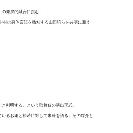
」の発展的融合に挑む。
中村の身体言語を熟知する山田暁らを共演に迎え
だと判明する、という歌舞伎の演出形式。
ているお組と松若に対して未練を語る。その媒介と