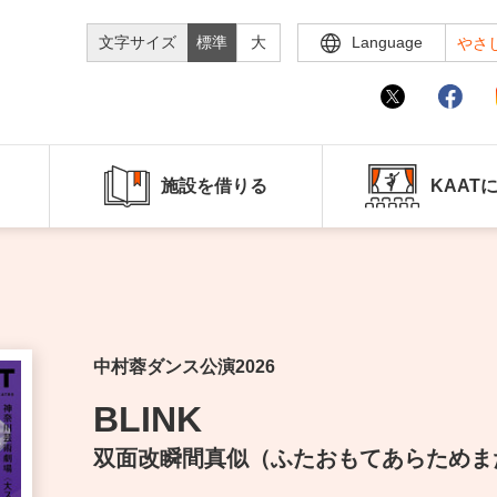
文字サイズ
標準
大
Language
やさ
施設を借りる
KAAT
中村蓉ダンス公演2026
BLINK
双面改瞬間真似（ふたおもてあらためま