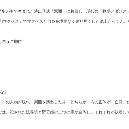
歴史の中で生まれた演出形式「双面」に着目し、現代の「物語とダンス
『fマクベス』でマクベスと自身を境界なく踊り尽くした池上たっくん、
も乞うご期待！
いな」
つ）の人物が現れ、周囲を惑わした末、どちらか一方の正体が「亡霊」
では、殺された法界坊と野分姫の二つの霊が合体し、それぞれが執着し