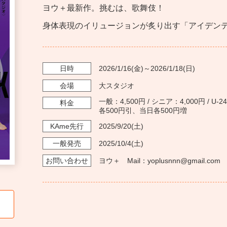
ヨウ＋最新作。挑むは、歌舞伎！
身体表現のイリュージョンが炙り出す「アイデン
日時
2026/1/16
(金)～
2026/1/18
(日)
会場
大スタジオ
一般：4,500円 / シニア：4,000円 / U
料金
各500円引、当日各500円増
KAme
先行
2025/9/20
(土)
一般発売
2025/10/4
(土)
お問い
合わせ
ヨウ＋ Mail：yoplusnnn@gmail.com