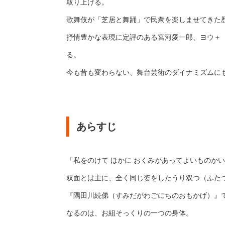
取り上げる。
歌舞伎が「芝居と舞踊」で民衆を楽しませてきた
抒情豊かな表現に定評のある宮河愛一郎、ヨウ＋
る。
今も昔も変わらない、舞台芸術のダイナミズムに
あらすじ
「私をのけて ほかに おくみがあってよいものか
双面とは主に、全く同じ姿をしたうり双つ（ふた
『隅田川続俤（すみだがわごにちのおもかげ）』
なるのは、お組そっくりの一つの身体。