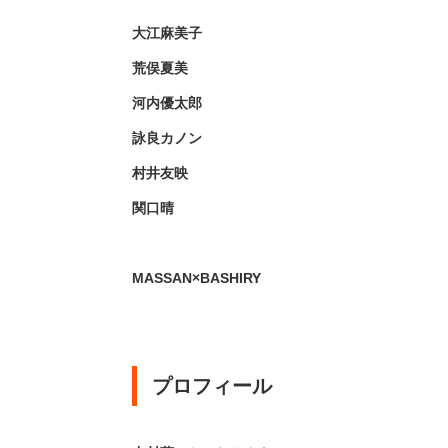
大江麻美子
荒俣夏美
河内優太郎
詠良カノン
村井友映
関口晴
MASSAN×BASHIRY
プロフィール