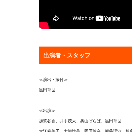
出演者・スタッフ
≪演出・振付≫
黒田育世
≪出演≫
加賀谷香、井手茂太、奥山ばらば、黒田育世
大江麻美子、大熊聡美、岡田玲奈、熊谷理沙、相