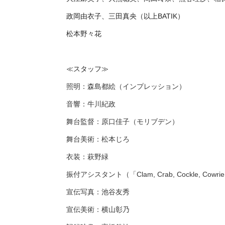
政岡由衣子、三田真央（以上BATIK）
松本野々花
≪スタッフ≫
照明：森島都絵（インプレッション）
音響：牛川紀政
舞台監督：原口佳子（モリブデン）
舞台美術：松本じろ
衣装：萩野緑
振付アシスタント（「Clam, Crab, Cockle, Cowr
宣伝写真：池谷友秀
宣伝美術：横山彰乃