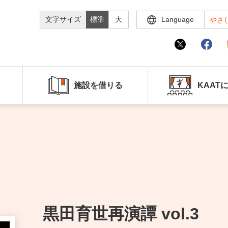
文字サイズ
標準
大
Language
やさ
施設を借りる
KAAT
黒田育世再演譚 vol.3