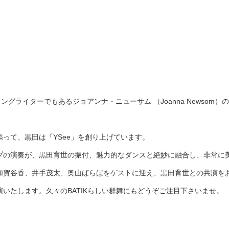
ングライターでもあるジョアンナ・ニューサム （Joanna Newsom
って、黒田は「YSee」を創り上げています。
プの演奏が、黒田育世の振付、魅力的なダンスと絶妙に融合し、非常に
加賀谷香、井手茂太、奥山ばらばをゲストに迎え、黒田育世との共演を
いたします。久々のBATIKらしい群舞にもどうぞご注目下さいませ。