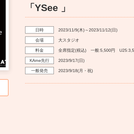
「YSee 」
日時
2023/11/9
(木)～
2023/11/12
(日)
会場
大スタジオ
料金
全席指定(税込) 一般:5,500円 U25:3,
KAme
先行
2023/9/17
(日)
一般発売
2023/9/18
(月・祝)