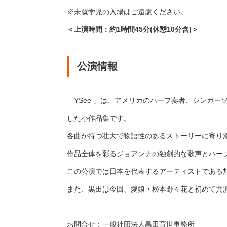
※未就学児の入場はご遠慮ください。
＜上演時間：約1時間45分(休憩10分含)＞
公演情報
「YSee 」は、アメリカのハープ奏者、シンガーソ
した小作品集です。
各曲が持つ壮大で物語性のあるストーリーに寄り添
作品全体を彩るジョアンナの独創的な歌声とハー
この公演では日本を代表するアーティストである
また、黒田は今回、愛娘・松本野々花と初めて共演
お問合せ：
一般社団法人黒田育世事務所