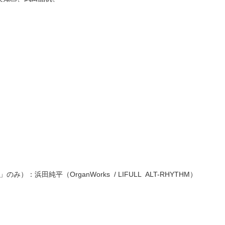
ie」のみ）：浜田純平（OrganWorks / LIFULL ALT-RHYTHM）