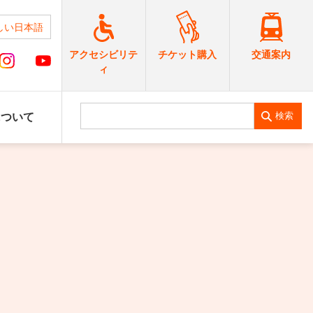
しい日本語
交通案内
アクセシビリテ
チケット購入
ィ
検索
について