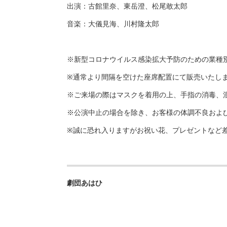
出演：古館里奈、東岳澄、松尾敢太郎
音楽：大儀見海、川村隆太郎
※新型コロナウイルス感染拡大予防のための業種別
※通常より間隔を空けた座席配置にて販売いたし
※ご来場の際はマスクを着用の上、手指の消毒、
※公演中止の場合を除き、お客様の体調不良およ
※誠に恐れ入りますがお祝い花、プレゼントなど
劇団あはひ