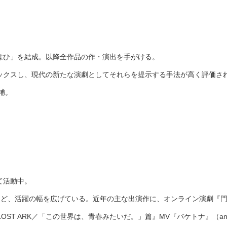
はひ」を結成。以降全作品の作・演出を手がける。
ックスし、現代の新たな演劇としてそれらを提示する手法が高く評価さ
補。
て活動中。
るなど、活躍の幅を広げている。近年の主な出演作に、オンライン演劇『門
ST ARK／「この世界は、青春みたいだ。」篇』MV『バケトナ』（ane