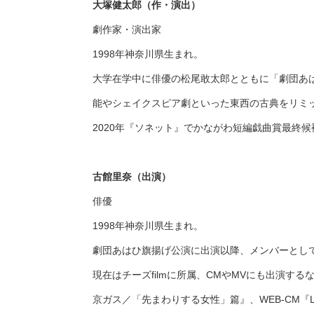
大塚健太郎（作・演出）
劇作家・演出家
1998年神奈川県生まれ。
大学在学中に俳優の松尾敢太郎とともに「劇団あ
能やシェイクスピア劇といった東西の古典をリミ
2020年『ソネット』でかながわ短編戯曲賞最終候
古館里奈（出演）
俳優
1998年神奈川県生まれ。
劇団あはひ旗揚げ公演に出演以降、メンバーとし
現在はチーズfilmに所属、CMやMVにも出演す
京ガス／「先まわりする女性」篇』、WEB-CM『LO