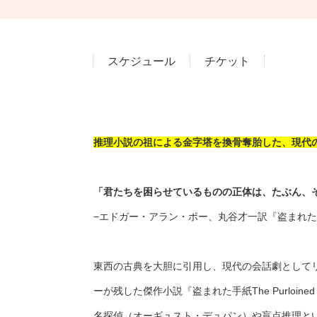
スケジュール
チケット
推理小説の祖による金字塔を換骨奪胎した、現代
「君たちを困らせているものの正体は、たぶん、
−エドガー・アラン・ポー、丸谷才一訳『盗まれた
東西の古典を大胆に引用し、現代の会話劇として
ーが残した傑作小説『盗まれた手紙The Purloined L
名探偵（オーギュスト・デュパン）や盲点推理と