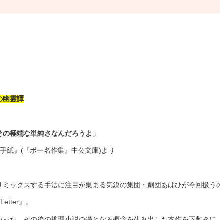
の幽霊譚
その極端な単純さなんだろうよ」
手紙』(『ポー名作集』中公文庫)より
リミックスする手法に注目が集まる気鋭の集団・劇団あはひが今回扱うの
etter』。
いった、その後の推理小説の礎となる概念を生み出した本作を下敷きに