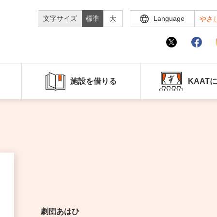
文字サイズ
標準
大
Language
やさ
施設を借りる
KAAT
劇団あはひ