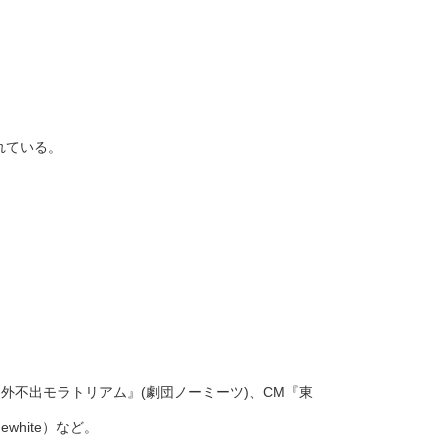
れている。
外不出モラトリアム』(劇団ノーミーツ)、CM『東
white）など。