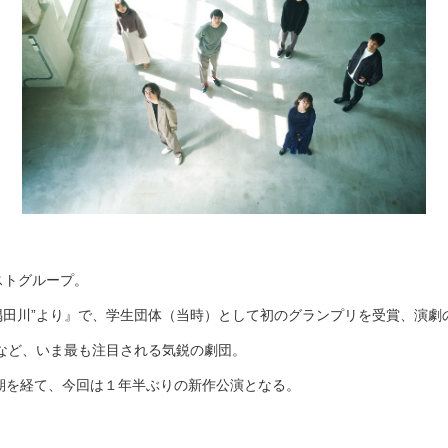
ストグループ。
る−能”隅田川”より』で、学生団体（当時）として初のグランプリを受賞、
年）など、いま最も注目される気鋭の劇団。
期を経て、今回は１年半ぶりの新作公演となる。