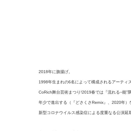
2018年に旗揚げ。
1998年生まれの6名によって構成されるアーティ
CoRich舞台芸術まつり!2019春では『流れ
年少で進出する（『どさくさRemix』、2020
新型コロナウイルス感染症による度重なる公演延