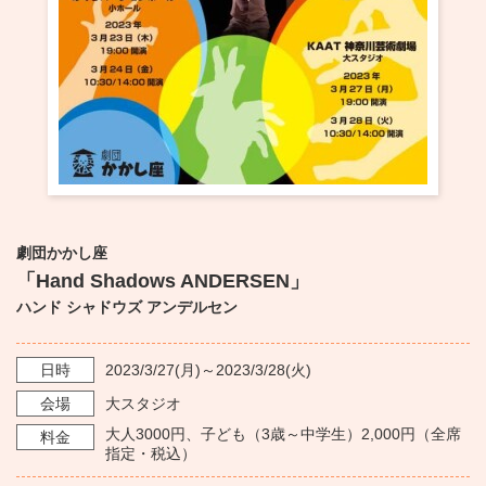
・ フロアマップ
KAATについて
・ レストラン/カフェ
・ 交通案内
・ ミッション
KAAT 神奈川芸術劇場
SNS
・ よくある質問
・ 芸術監督
・ 施設概要
劇団かかし座
・ フロアマップ
「Hand Shadows ANDERSEN」
ハンド シャドウズ アンデルセン
・ レストラン/カフェ
日時
2023/3/27
(月)～
2023/3/28
(火)
会場
大スタジオ
大人3000円、子ども（3歳～中学生）2,000円（全席
料金
指定・税込）