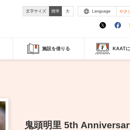
文字サイズ
標準
大
Language
やさ
施設を借りる
KAAT
鬼頭明里 5th Anniversar