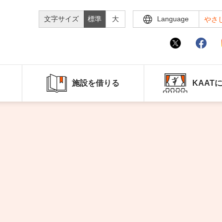
文字サイズ
標準
大
Language
やさ
施設を借りる
KAAT