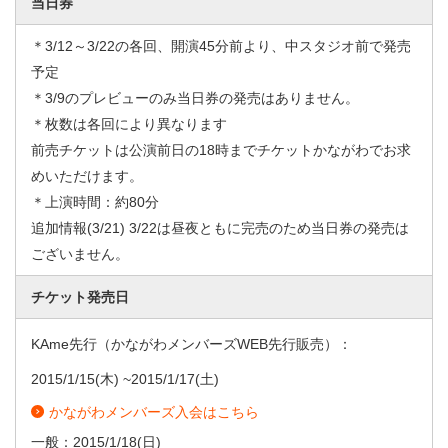
当日券
＊3/12～3/22の各回、開演45分前より、中スタジオ前で発売
予定
＊3/9のプレビューのみ当日券の発売はありません。
＊枚数は各回により異なります
前売チケットは公演前日の18時までチケットかながわでお求
めいただけます。
＊上演時間：約80分
追加情報(3/21) 3/22は昼夜ともに完売のため当日券の発売は
ございません。
チケット発売日
KAme先行（かながわメンバーズWEB先行販売）：
2015/1/15
(木) ~
2015/1/17
(土)
かながわメンバーズ入会はこちら
一般：
2015/1/18
(日)