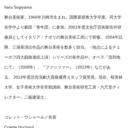
Itaru Sugiyama
舞台美術家。1966年川崎市生まれ。国際基督教大学卒業。同大学
在学中より劇団「青年団」に参加。2001年度文化庁芸術家在外研
修員としてイタリア・ナポリの舞台美術工房にて研修。 2004年以
降、三浦基演出作品の舞台美術を数多く担当。〈地点によるチェ
ーホフ四大戯曲連続上演〉シリーズの各作品や、オペラ『流刑地
にて』（2008年）、『ファッツァー』（2013年）などがあ
る。 2013年度読売演劇大賞最優秀スタッフ賞受賞。現在、桜美林
大学、女子美術大学非常勤講師、舞台美術研究工房・六尺堂ディ
レクター。二級建築士。
コレット・ウシャール／衣裳
Colette Huchard