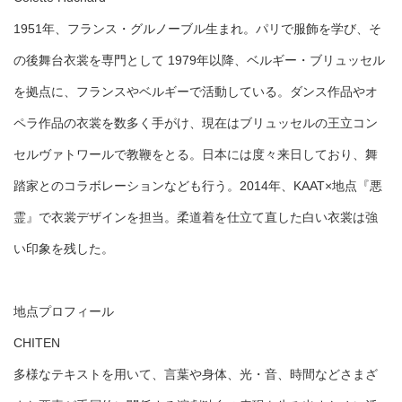
1951年、フランス・グルノーブル生まれ。パリで服飾を学び、そ
の後舞台衣裳を専門として 1979年以降、ベルギー・ブリュッセル
を拠点に、フランスやベルギーで活動している。ダンス作品やオ
ペラ作品の衣裳を数多く手がけ、現在はブリュッセルの王立コン
セルヴァトワールで教鞭をとる。日本には度々来日しており、舞
踏家とのコラボレーションなども行う。2014年、KAAT×地点『悪
霊』で衣裳デザインを担当。柔道着を仕立て直した白い衣裳は強
い印象を残した。
地点プロフィール
CHITEN
多様なテキストを用いて、言葉や身体、光・音、時間などさまざ