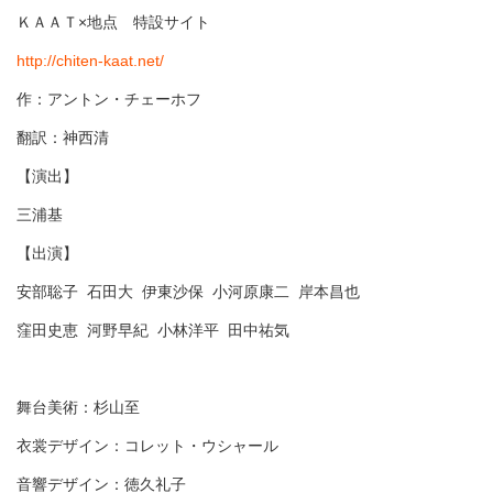
ＫＡＡＴ×地点 特設サイト
http://chiten-kaat.net/
作：アントン・チェーホフ
翻訳：神西清
【演出】
三浦基
【出演】
安部聡子 石田大 伊東沙保 小河原康二 岸本昌也
窪田史恵 河野早紀 小林洋平 田中祐気
舞台美術：杉山至
衣裳デザイン：コレット・ウシャール
音響デザイン：徳久礼子