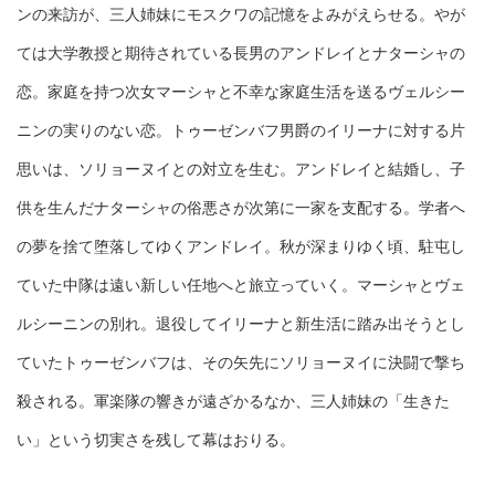
ンの来訪が、三人姉妹にモスクワの記憶をよみがえらせる。やが
ては大学教授と期待されている長男のアンドレイとナターシャの
恋。家庭を持つ次女マーシャと不幸な家庭生活を送るヴェルシー
ニンの実りのない恋。トゥーゼンバフ男爵のイリーナに対する片
思いは、ソリョーヌイとの対立を生む。アンドレイと結婚し、子
供を生んだナターシャの俗悪さが次第に一家を支配する。学者へ
の夢を捨て堕落してゆくアンドレイ。秋が深まりゆく頃、駐屯し
ていた中隊は遠い新しい任地へと旅立っていく。マーシャとヴェ
ルシーニンの別れ。退役してイリーナと新生活に踏み出そうとし
ていたトゥーゼンバフは、その矢先にソリョーヌイに決闘で撃ち
殺される。軍楽隊の響きが遠ざかるなか、三人姉妹の「生きた
い」という切実さを残して幕はおりる。