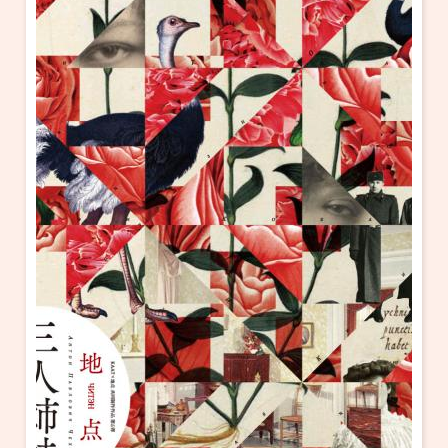
・ フロアマップ
KAATについて
・ レストラン/カフェ
・ 交通案内
・ ミッション
KAAT 神奈川芸術劇場
SNS
・ よくある質問
・ 芸術監督
・ 施設概要
・ フロアマップ
・ レストラン/カフェ