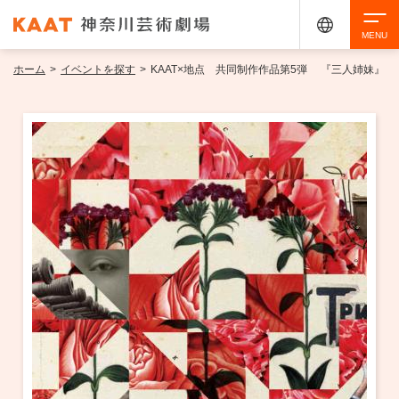
ホーム
>
イベントを探す
>
KAAT×地点 共同制作作品第5弾 『三人姉妹』
検索
アクセシビリティ
チケット購入
交通案内
イベントを探す
・ イベント一覧
ご来場案内
・ イベントカレンダー
・ 館内サービス・アクセシビリティ
施設を借りる