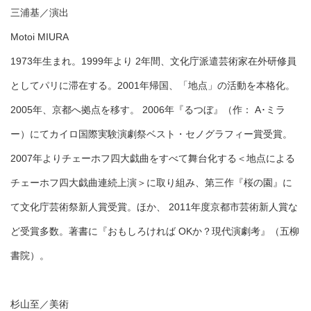
三浦基／演出
Motoi MIURA
1973年生まれ。1999年より 2年間、文化庁派遣芸術家在外研修員
としてパリに滞在する。2001年帰国、「地点」の活動を本格化。
2005年、京都へ拠点を移す。 2006年『るつぼ』（作： A･ミラ
ー）にてカイロ国際実験演劇祭ベスト・セノグラフィー賞受賞。
2007年よりチェーホフ四大戯曲をすべて舞台化する＜地点による
チェーホフ四大戯曲連続上演＞に取り組み、第三作『桜の園』に
て文化庁芸術祭新人賞受賞。ほか、 2011年度京都市芸術新人賞な
ど受賞多数。著書に『おもしろければ OKか？現代演劇考』（五柳
書院）。
杉山至／美術