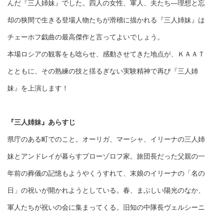
んだ『三人姉妹』でした。四人の女性、軍人、夫たち―理想と忘
却の狭間で生きる登場人物たちが滑稽に描かれる『三人姉妹』は
チェーホフ戯曲の最高傑作と言ってよいでしょう。
本場ロシアの観客をも唸らせ、感動させてきた地点が、ＫＡＡＴ
とともに、その熟練の技と揺るぎない実験精神で再び『三人姉
妹』を上演します！
『三人姉妹』あらすじ
県庁のある町でのこと。オーリガ、マーシャ、イリーナの三人姉
妹とアンドレイが暮らすプローゾロフ家。旅団長だった父親の一
年前の葬儀の記憶もようやくうすれて、末娘のイリーナの「名の
日」の祝いが開かれようとしている。春、まぶしい陽光のなか、
軍人たちが祝いの会に集まってくる。旧知の中隊長ヴェルシーニ