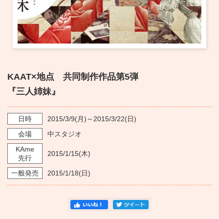
KAAT×地点 共同制作作品第5弾
『三人姉妹』
日時
2015/3/9
(月)～
2015/3/22
(日)
会場
中スタジオ
KAme
2015/1/15
(木)
先行
一般発売
2015/1/18
(日)