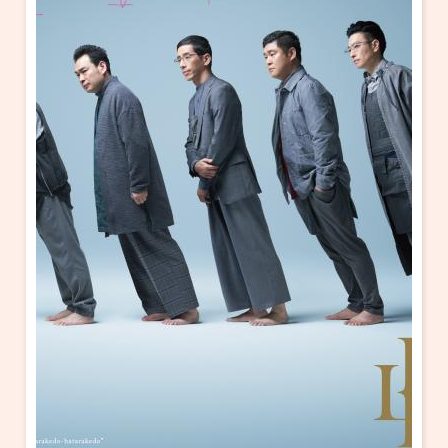
・ フロアマップ
KAATについて
・ レストラン/カフェ
・ 交通案内
・ ミッション
KAAT 神奈川芸術劇場
SNS
・ よくある質問
・ 芸術監督
・ 施設概要
・ フロアマップ
・ レストラン/カフェ