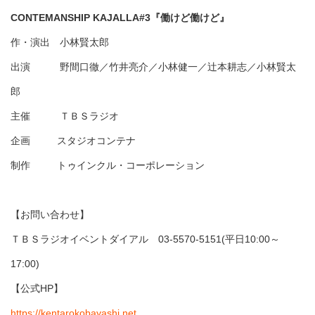
CONTEMANSHIP KAJALLA#3『働けど働けど』
作・演出 小林賢太郎
出演 野間口徹／竹井亮介／小林健一／辻本耕志／小林賢太
郎
主催 ＴＢＳラジオ
企画 スタジオコンテナ
制作 トゥインクル・コーポレーション
【お問い合わせ】
ＴＢＳラジオイベントダイアル 03-5570-5151(平日10:00～
17:00)
【公式HP】
https://kentarokobayashi.net