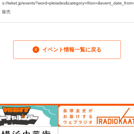
s://teket.jp/events?word=pleiades&category=®ion=&event_dat
販売
イベント情報一覧に戻る