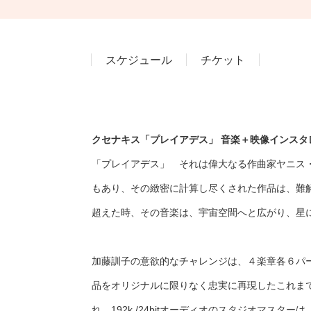
スケジュール
チケット
クセナキス「プレイアデス」 音楽＋映像インスタ
「プレイアデス」 それは偉大なる作曲家ヤニス
もあり、その緻密に計算し尽くされた作品は、難
超えた時、その音楽は、宇宙空間へと広がり、星
加藤訓子の意欲的なチャレンジは、４楽章各６パ
品をオリジナルに限りなく忠実に再現したこれまで
れ、192k /24bitオーディオのスタジオマ