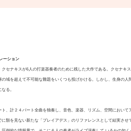
レーション
・クセナキスが6人の打楽器奏者のために残した大作である。クセナキ
解の域を超えて不可能な難題をいくつも投げかける。しかし、生身の人
になる。
ート、計２４パート全曲を独奏し、音色、楽器、リズム、空間において
に類を見ない新たな「プレイアデス」のリファレンスとして結実させてい
スターは、圧倒的な情報量で、そこに６人の奏者がライブ演奏して いるかの