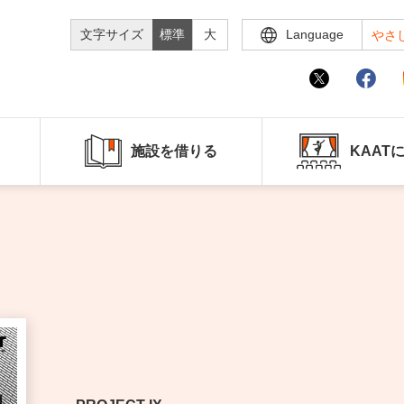
文字サイズ
標準
大
Language
やさ
施設を借りる
KAAT