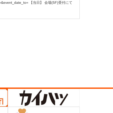
e_from=&event_date_to= 【当日】 会場(5F)受付にて