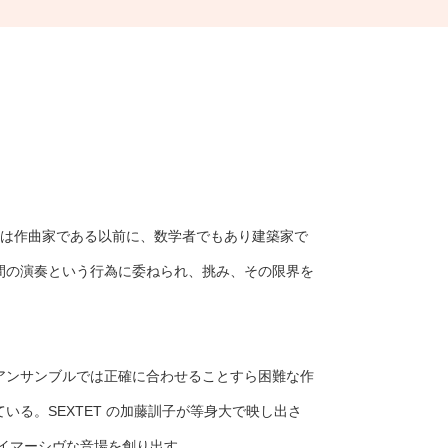
スは作曲家である以前に、数学者でもあり建築家で
間の演奏という行為に委ねられ、挑み、その限界を
アンサンブルでは正確に合わせることすら困難な作
る。SEXTET の加藤訓子が等身大で映し出さ
如くイマーシヴな音場を創り出す。