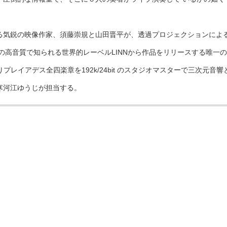
る気鋭の映像作家、須藤崇規と山田晋平が、透過プロジェクションによ
の高音質で知られる世界的レーベルLINNから作品をリリースする唯一の
IS」よりプレイアデス全四楽章を192k/24bit のスタジオマスターで三
寒河江ゆうじが担当する。