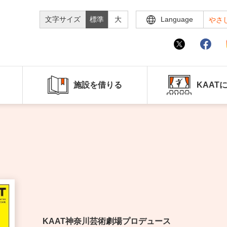
文字サイズ
標準
大
Language
やさ
施設を借りる
KAAT
KAAT神奈川芸術劇場プロデュース