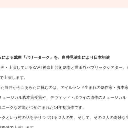
ュによる戯曲『バリーターク』を、白井晃演出により日本初演
企画・上演しているKAAT神奈川芸術劇場と世田谷パブリックシアター
出で上演します。
てきた白井が今回あらたに挑むのは、アイルランド生まれの劇作家・脚本
賞ミュージカル脚本賞受賞や、デヴィッド・ボウイの遺作のミュージカル『
ニークな才能がつめこまれた14年初演作です。
ークという村の話を語りつづける２人の男、そして、その２人の奇妙な
俳優陣で上演します。