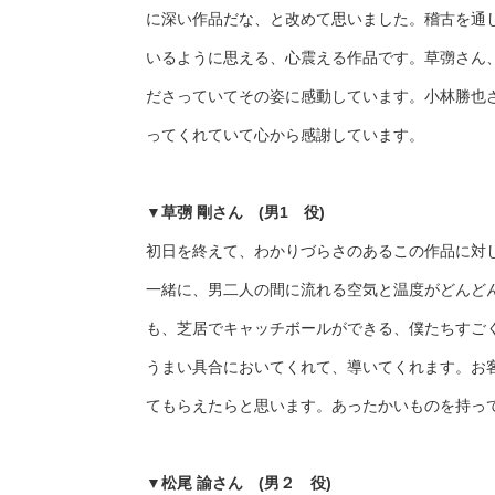
に深い作品だな、と改めて思いました。稽古を通
いるように思える、心震える作品です。草彅さん
ださっていてその姿に感動しています。小林勝也
ってくれていて心から感謝しています。
▼
草彅 剛さん (男1 役)
初日を終えて、わかりづらさのあるこの作品に対
一緒に、男二人の間に流れる空気と温度がどんど
も、芝居でキャッチボールができる、僕たちすご
うまい具合においてくれて、導いてくれます。お
てもらえたらと思います。あったかいものを持っ
▼
松尾 諭さん (男２ 役)