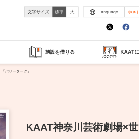
文字サイズ
標準
大
Language
やさ
施設を借りる
KAAT
ー 『バリーターク』
KAAT神奈川芸術劇場×