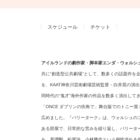
スケジュール
チケット
アイルランドの劇作家・脚本家エンダ・ウォルシ
共に“創造型公共劇場”として、数多くの話題作を
を、KAAT神奈川芸術劇場芸術監督・白井晃の演
同時代の“鬼才”海外作家の作品を数多く演出し
「ONCE ダブリンの街角で」舞台版でのトニー
広めました。『バリーターク』は、ウォルシュのユ
ある部屋で、日常的な営みを繰り返し、バリータ
を、草彅剛、松尾諭、小林勝也という個性溢れる