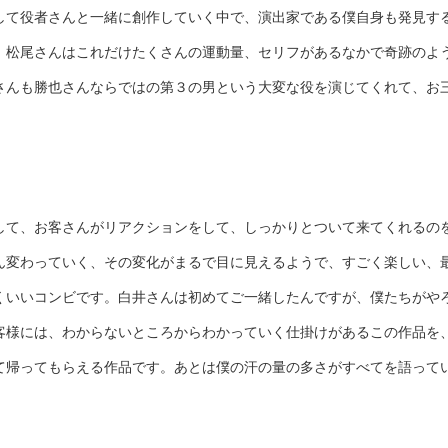
して役者さんと一緒に創作していく中で、演出家である僕自身も発見す
、松尾さんはこれだけたくさんの運動量、セリフがあるなかで奇跡のよ
さんも勝也さんならではの第３の男という大変な役を演じてくれて、お
して、お客さんがリアクションをして、しっかりとついて来てくれるの
ん変わっていく、その変化がまるで目に見えるようで、すごく楽しい、
くいいコンビです。白井さんは初めてご一緒したんですが、僕たちがや
客様には、わからないところからわかっていく仕掛けがあるこの作品を
て帰ってもらえる作品です。あとは僕の汗の量の多さがすべてを語って