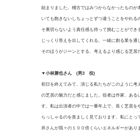
始まりました。稽古ではみつからなかったものが
いても飽きないしちょっとずつ違うことをやれる
そ裏切らないよう責任感も持って挑むことができ
じっくり答えを出してくれる。一緒に創る業を通
そのほうがジーンとする、考えるより感じる芝居
▼
小林勝也さん (男3 役)
初日を終えてみて、演じる私たちがこのように考
の芝居の魅力だと感じました。役者は作家、ある
す。私は出演者の中では一番年上で、長く芝居を
らっしゃるのを羨ましく見ております。私にとっ
井さんが我々の１００倍くらいエネルギーがあり