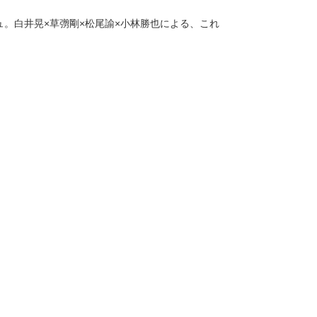
。白井晃×草彅剛×松尾諭×小林勝也による、これ