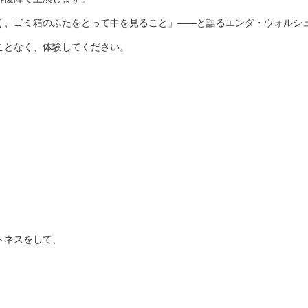
く、ゴミ箱のふたをとって中を見ること」――と語るエンダ・ウォルシュ
ことなく、体験してください。
トネスをして、