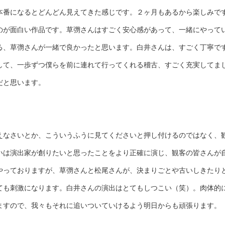
本番になるとどんどん見えてきた感じです。２ヶ月もあるから楽しみで
のが面白い作品です。草彅さんはすごく安心感があって、一緒にやって
る、草彅さんが一緒で良かったと思います。白井さんは、すごく丁寧で
して、一歩ずつ僕らを前に連れて行ってくれる稽古、すごく充実してま
だと思います。
えなさいとか、こういうふうに見てくださいと押し付けるのではなく、
いは演出家が創りたいと思ったことをより正確に演じ、観客の皆さんが
やっておりますが、草彅さんと松尾さんが、決まりごとや古いしきたり
ても刺激になります。白井さんの演出はとてもしつこい（笑）。肉体的
ますので、我々もそれに追いついていけるよう明日からも頑張ります。