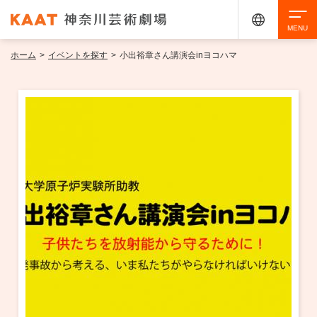
ホーム
>
イベントを探す
>
小出裕章さん講演会inヨコハマ
検索
アクセシビリティ
チケット購入
交通案内
イベントを探す
・ イベント一覧
ご来場案内
・ イベントカレンダー
・ 館内サービス・アクセシビリティ
施設を借りる