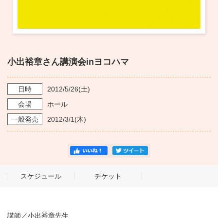
・ フロアマップ
KAATについて
・ レストラン/カフェ
・ 交通案内
・ ミッション
KAAT 神奈川芸術劇場
小出裕章さん講演会inヨコハマ
SNS
・ よくある質問
・ 芸術監督
日時
2012/5/26
(土)
・ 施設概要
会場
ホール
・ フロアマップ
一般発売
2012/3/1
(木)
・ レストラン/カフェ
スケジュール
チケット
講師／小出裕章先生