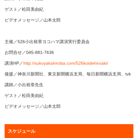
ゲスト／松田美由紀
ビデオメッセージ／山本太郎
主催／526小出裕章ヨコハマ講演実行委員会
お問合せ／045-881-7636
講演HP／
http://sukoyakahiroba.com/526koidehiroaki/
後援／神奈川新聞社、東京新聞横浜支局、毎日新聞横浜支局、tvk
講師／小出裕章先生
ゲスト／松田美由紀
ビデオメッセージ／山本太郎
スケジュール