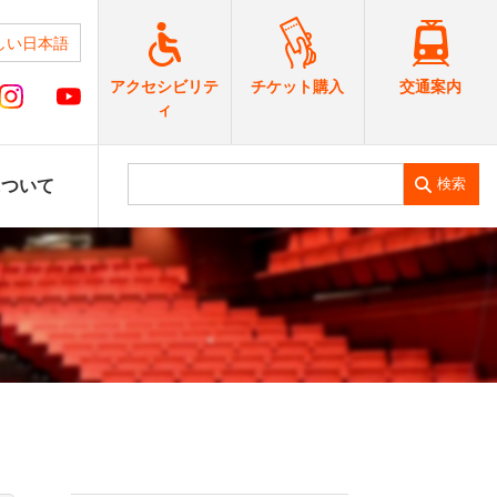
しい日本語
交通案内
アクセシビリテ
チケット購入
ィ
検索
について