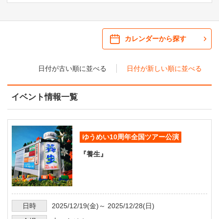
ご来場案内
・ 館内サービス・アクセシビリティ
施設を借りる
カレンダーから探す
・ フロアマップ
日付が古い順に並べる
日付が新しい順に並べる
KAATについて
・ レストラン/カフェ
イベント情報一覧
・ 交通案内
・ ミッション
KAAT 神奈川芸術劇場
SNS
・ よくある質問
・ 芸術監督
ゆうめい10周年全国ツアー公演
・ 施設概要
『養生』
・ フロアマップ
・ レストラン/カフェ
日時
2025/12/19
(金)～
2025/12/28
(日)