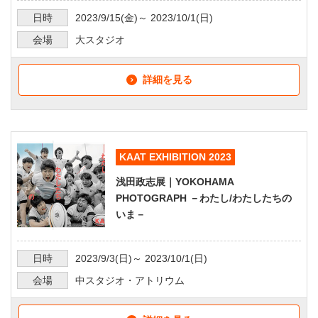
日時
2023/9/15
(金)～
2023/10/1
(日)
会場
大スタジオ
詳細を見る
KAAT EXHIBITION 2023
浅田政志展｜YOKOHAMA
PHOTOGRAPH －わたし/わたしたちの
いま－
日時
2023/9/3
(日)～
2023/10/1
(日)
会場
中スタジオ・アトリウム