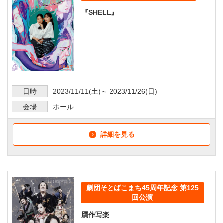
『SHELL』
日時
2023/11/11
(土)～
2023/11/26
(日)
会場
ホール
詳細を見る
劇団そとばこまち45周年記念 第125
回公演
贋作写楽