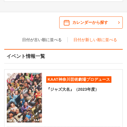
ご来場案内
・ 館内サービス・アクセシビリティ
施設を借りる
カレンダーから探す
・ フロアマップ
日付が古い順に並べる
日付が新しい順に並べる
KAATについて
・ レストラン/カフェ
イベント情報一覧
・ 交通案内
・ ミッション
KAAT 神奈川芸術劇場
SNS
・ よくある質問
・ 芸術監督
KAAT神奈川芸術劇場プロデュース
・ 施設概要
『ジャズ大名』（2023年度）
・ フロアマップ
・ レストラン/カフェ