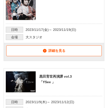
日時
2023/11/17
(金)～
2023/11/19
(日)
会場
大スタジオ
詳細を見る
黒田育世再演譚 vol.3
「YSee 」
日時
2023/11/9
(木)～
2023/11/12
(日)